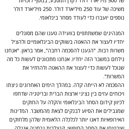
של 500 מיליארד דולר לקרן המטבע, בנוסף לזכויות
משיכה של עוד 250 מיליארד דולר. 250 מיליארד דולר
נוספים יועברו כדי לעודד מסחר בינלאומי.
המנהיגים שמשתתפים בוועידה טענו שהם מסוגלים
יחדיו לעצור את ההאטה בשווקים הבינלאומיים ולהציל
משרות רבות. "הגענו להסכמה רחבה", אמר בראון. "אנחנו
נילחם במשבר הזה יחדיו. אנחנו מתכוונים לעשות כל מה
שנוכל לעשות כדי לעצור את ההאטה ולהחזיר את
המשרות".
ההסכמה לא הייתה קלה. במהלך הימים האחרונים ניצתו
ויכוחים עזים בין נציגי ארצות הברית ובריטניה שדחפו
לכיוון קידום הסחר הבינלאומי והקלה על החוקים
שמגבילים את הסיוע לבנקים לצאת מהמשבר. המדינות
האירופאיות דאגו יותר לכלכלה הלאומית שלהן מלחוקים
שיבטיחו את הסחר החופשי. קנצלרית גרמניה אנגלה