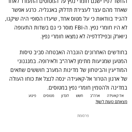
החשד לפיו ישנם חומרי נפץ על המטוסים התעורר לאחר
שאחד מהם עצר לעצירת תדלוק באנגליה. כרגע אפשר
להגיד בוודאות כי על מטוס אחד, שיעדו הסופי היה שיקגו,
לא היו חומרי נפץ. ה-FBI מוסר כי גם בשדות התעופה
ניוארק ובפילדלפיה לא נמצאו חומרי נפץ.
בחודשים האחרונים הוגברה האבטחה סביב טיסות
המטען שמגיעות מתימן לארה"ב ולאירופה. במנגנוני
המודיעין והביטחון של מדינות המערב חוששים שתאים
של ארגון הטרור אל-קאעידה ינסה לנצל את כוחו העולה
במדינה ולהטמין חומרי נפץ במטוסים.
אל-קאעידה
ארה"ב
חשש
לונדון
מטוסים
פיגוע
מצאתם טעות לשון?
פרסומת