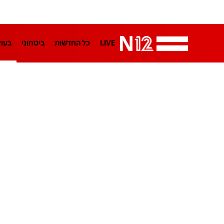
LIVE
כל החדשות
ביטחוני
בעו
LifeStyle
מדיני
בארץ
פלילי
הפודקאסטים
נוסבאום מקליד
TA