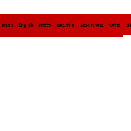
לם
פוליטי
בחירות 2026
מילה ביום
כלכלה
English
המגזין
חינוך
צרכנות
עיצוב ונדל"ן
TECH12
ספורט
פרשנות
בריאו
DA
תוכניות
דרושים חדשות 12
business