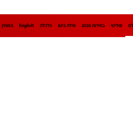
לם
פוליטי
בחירות 2026
מילה ביום
כלכלה
English
המגזין
חינוך
צרכנות
עיצוב ונדל"ן
TECH12
ספורט
פרשנות
בריאו
DA
תוכניות
דרושים חדשות 12
business