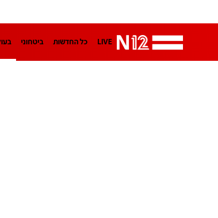
LIVE
כל החדשות
ביטחוני
בעו
LifeStyle
מדיני
בארץ
פלילי
הפודקאסטים
נוסבאום מקליד
TA