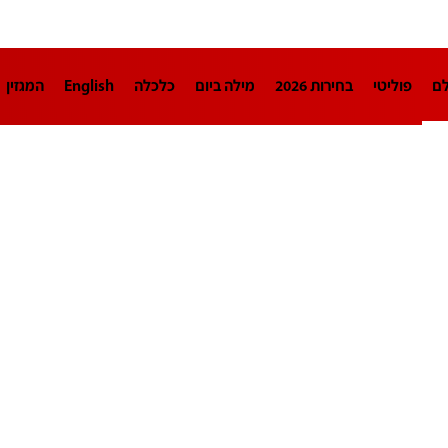
לם
פוליטי
בחירות 2026
מילה ביום
כלכלה
English
המגזין
חינוך
צרכנות
עיצוב ונדל"ן
TECH12
ספורט
פרשנות
בריאו
DA
תוכניות
דרושים חדשות 12
business