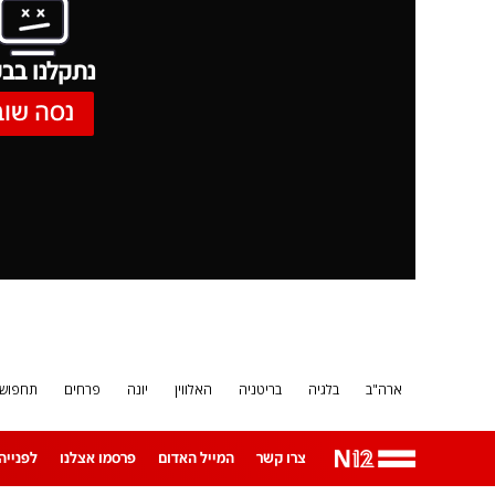
נתקלנו בבע
נסה שוב
ארה"ב
בלגיה
בריטניה
האלווין
יונה
פרחים
תחפושו
צרו קשר
המייל האדום
פרסמו אצלנו
לפנייה ב-App