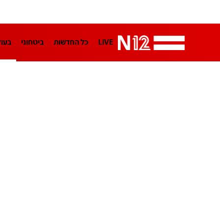
LIVE
כל החדשות
ביטחוני
בעו
LifeStyle
מדיני
בארץ
פלילי
הפודקאסטים
נוסבאום מקליד
TA