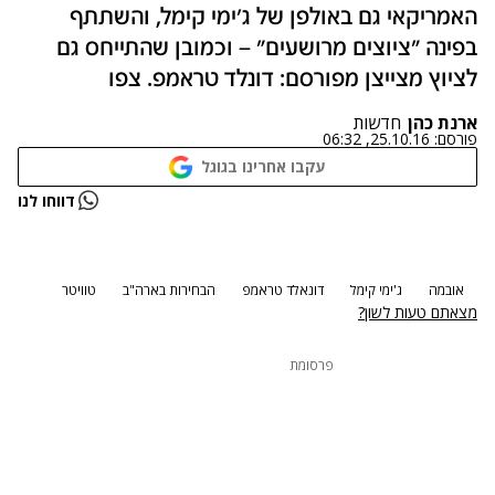
האמריקאי גם באולפן של ג'ימי קימל, והשתתף
בפינה "ציוצים מרושעים" – וכמובן שהתייחס גם
לציוץ מצייצן מפורסם: דונלד טראמפ. צפו
ארנת כהן
חדשות
פורסם:
25.10.16, 06:32
עקבו אחרינו בגוגל
נתקלנו בבעיה
דווחו לנו
נסה שוב
אובמה
ג'ימי קימל
דונאלד טראמפ
הבחירות בארה"ב
טוויטר
מצאתם טעות לשון?
פרסומת