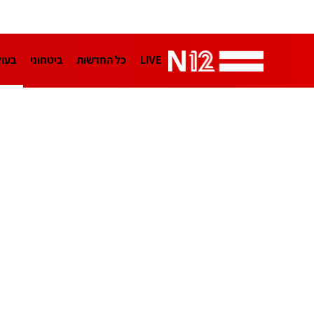
LIVE
כל החדשות
ביטחוני
בעו
LifeStyle
מדיני
בארץ
פלילי
הפודקאסטים
נוסבאום מקליד
TA