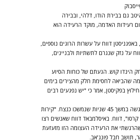
ב גם בבירת הודו, דלהי, ובבירה
ום רעידות האדמה, מוקד הרעידה הוא
סטן כבר דווח על יותר כ-40 הרוגים, באפגניסטן דווח על עשרות הרוגים נוספים,
ה דווח על נזק שנגרם לתשתיות ולבניינים,
ק הינדו קוש. הגעתם של כוחות הסיוע
מה שהביאה לחסימת חלק מהצירים בימים
ילוץ בפקיסטן, אמר כי "יש נפגעים רבים
כתבי סוכנויות הידיעות בקאבול סיפרו שהרעידה הורגשה במשך 45 שניות שנמשכו כנצח. "קירות
קרסו", דווח. באיסלמבאד דווח שאנשים רצו
כשהרגשתי את הרעידה העצומה הזו מזעזעת
, תושב חבל פונג'אב.