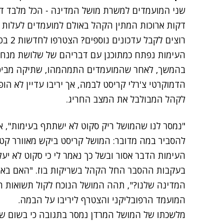
שני המועמדים למשרת מושל המדינה - הכל מלבד ד
דקות ארוכות המתין הקהל באולם למועמדים לעלות ל
רוצים לקבל עדכונים נוספים? הצטרפו לחדשות 2 בפייסבוק
העימות נפתח כמתוכנן עם דבריהם של שלושת מנחי 
בהמשך, לאחר שהמועמדים התמהמהו, שתיקה מביכ
הדמוקרטי צ'רלי קריסט לבמה, אך יריבו עדיין לא 
לקהל המבולבל את המצב החריג.
"נמסר לנו שהמושל ריק סקוט לא ישתתף בעימות", 
להסביר במה מדובר: המושל קריסט ביקש מאוורר קטן 
העימות הדבר אסור ובשל כך נאמר לי כי סקוט לא יע
בעקבות ההסבר החל הקהל בשריקות בוז. "האם באמת 
המדינה שלנו?", תהה המושל הנוכח לקול תשואות ה
המועמד הרפובליקני והצטרף ליריבו על הבמה.
מלשכתו של המושל המרדן נמסר בתגובה כי בשום ש