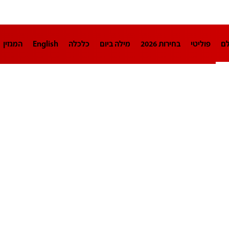
לם
פוליטי
בחירות 2026
מילה ביום
כלכלה
English
המגזין
חינוך
צרכנות
עיצוב ונדל"ן
TECH12
ספורט
פרשנות
בריאו
DA
תוכניות
דרושים חדשות 12
business