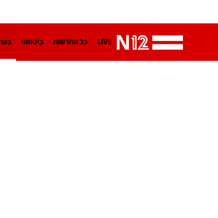
LIVE
כל החדשות
ביטחוני
בעו
LifeStyle
מדיני
בארץ
פלילי
הפודקאסטים
נוסבאום מקליד
TA