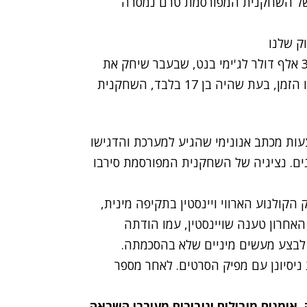
של השחקנית המפורסמת טרם נמסרה
וק שלנו
על פי הפרסום, ארג'נטו בת ה-42 הסכימה לשלם 380 אלף דולר לג'ימי בנט, שבעבר שיחק את
בנה בסרט בו שיחקה בשנת 2013. בנט טוען שבאותו הזמן, בעת שהיה בן 17 בלבד, השחקנית
צעות מכתב אנונימי שהגיע למערכת והדגישו
ים. נציגיה של השחקנית המפורסמת סירבו
שימו את מפיק הקולנוע הארווי ויינסטין בתקיפה מינית,
ר האחרון טענה שויינסטין, עמו הודתה
לבצע מעשים מיניים שלא בהסכמתה.
ניסיונן עם מפיק הסרטים. לאחר מספר
אומנים מובילים וגיבורים מעוררי השראה