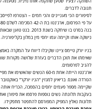
השתקה לצעיר שטען שתקפה אותו מינית. מטעמה 
תגובה לדברים.
לסיפורים הכי מעניינים והכי חמים – הצטרפו לפייסב
נישקה אותו וקיימה עמו יחסי מין במלון בקליפורניה.
בניו יורק טיימס ציינו שקיבלו דיווח על המקרה באמ
שאימתו את תוכן הדברים בעזרת שלושה מקורות שונ
להגיב לפרסומים.
ארג'נטו הייתה אחת מ-60 הנשים שהא
הטרדה ואונס. בריאיון למגזין "הניו יורקר" באוקטוב
שקיימה מספר פעמים יחסים בהסמכה, הכריח אותה 
בעקבות תלונתה נשים נוספות פרסמו את סיפורן ואת 
תלונות נאלץ המפיק המפורסם להתפטר מתפקידו.
צמרת מערכת הביטחון, בכירי מערכת אכיפת החוק, 