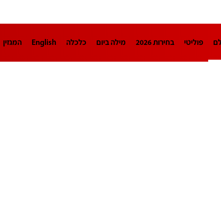
לם
פוליטי
בחירות 2026
מילה ביום
כלכלה
English
המגזין
חינוך
צרכנות
עיצוב ונדל"ן
TECH12
ספורט
פרשנות
בריאו
DA
תוכניות
דרושים חדשות 12
business