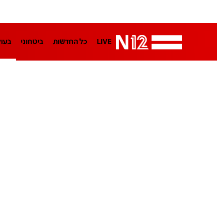
LIVE
כל החדשות
ביטחוני
בעו
LifeStyle
מדיני
בארץ
פלילי
הפודקאסטים
נוסבאום מקליד
TA