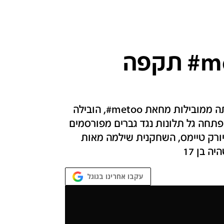
מובילת מחאת metoo# תקפה
האם השחקנית האיטלקייה אסיה ארג'נטו שהייתה ממובילות מחאת metoo#, הובילה
ופתחה גל תלונות נגד גברים מפורסמים
 יורק טיימס, השחקנית שילמה מאות
 בן 17
עקבו אחרינו בגוגל