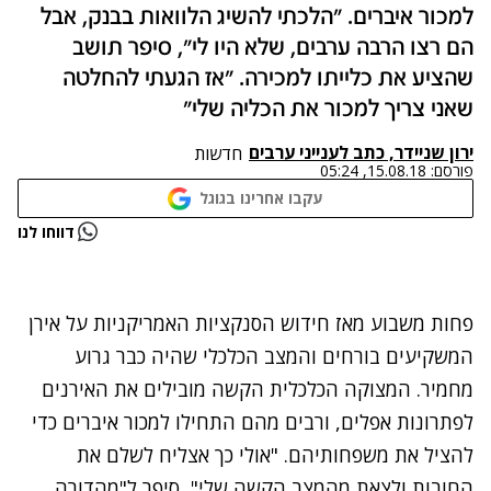
למכור איברים. "הלכתי להשיג הלוואות בבנק, אבל
הם רצו הרבה ערבים, שלא היו לי", סיפר תושב
שהציע את כלייתו למכירה. "אז הגעתי להחלטה
שאני צריך למכור את הכליה שלי"
ירון שניידר, כתב לענייני ערבים
חדשות
פורסם:
15.08.18, 05:24
עקבו אחרינו בגוגל
נתקלנו בבעיה
דווחו לנו
נסה שוב
פחות משבוע מאז חידוש הסנקציות האמריקניות על אירן
המשקיעים בורחים והמצב הכלכלי שהיה כבר גרוע
מחמיר. המצוקה הכלכלית הקשה מובילים את האירנים
לפתרונות אפלים, ורבים מהם התחילו למכור איברים כדי
להציל את משפחותיהם. "אולי כך אצליח לשלם את
החובות ולצאת מהמצב הקשה שלי", סיפר ל"מהדורה