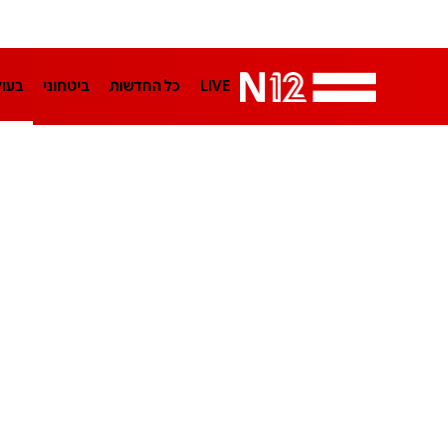
LIVE
כל החדשות
ביטחוני
בעו
LifeStyle
מדיני
בארץ
פלילי
הפודקאסטים
נוסבאום מקליד
TA