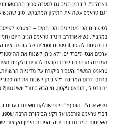
בארה"ב". ליברמן הגיב גם לסערה סביב התבטאויותיו
"גם טראמפ עשה את התיקון המתבקש. טוב שהנשיא 
לסיפורים הכי מעניינים והכי חמים – הצטרפו לפייסב
במקביל, נשיא ארה"ב דונלד טראמפ הגיב היום (חמי
בבולטימור להסיר 4 פסלים וסמלים של ק
ערכים אנטי-ליברליים: "לא ניתן לשנות את ההיסטור
המדינה הנהדרת שלנו נקרעת לגזרים ונלקחת מאיתנ
טראמפ המשיך והעביר ביקורת על מדיניות הרשויות, 
ברחבי דרום המדינה. "לא ניתן לשנות את ההיסטוריה
"רוברט לי, תומאס ג'קסון, מי הבא בתור? וושינגטון? ג
נשיא ארה"ב הוסיף: "היופי שנלקח מאיתנו בערים וב
דברי טראמפ פורסמו על רקע הביקורת הרבה שספג כ
האלימות במדינת וירג'יניה. הפגנת הימין הקיצוני