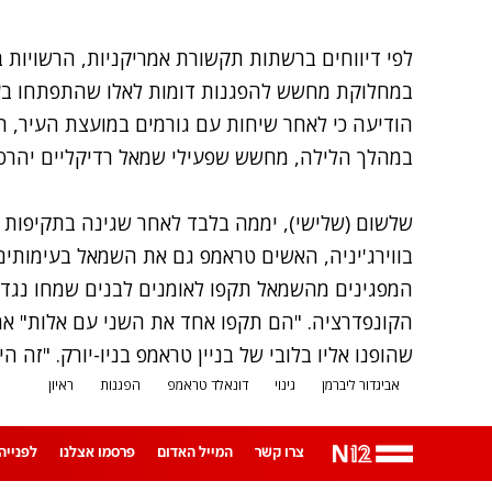
לפי דיווחים ברשתות תקשורת אמריקניות, הרשויות ב
במחלוקת מחשש להפגנות דומות לאלו שהתפתחו בעיי
הודיעה כי לאחר שיחות עם גורמים במועצת העיר, 
במהלך הלילה, מחשש שפעילי שמאל רדיקליים יהרסו
שלשום (שלישי), יממה בלבד לאחר שגינה בתקיפות א
בווירג'יניה, האשים טראמפ גם את השמאל בעימותים
המפגינים מהשמאל תקפו לאומנים לבנים שמחו נגד 
הקונפדרציה. "הם תקפו אחד את השני עם אלות" א
שהופנו אליו בלובי של בניין טראמפ בניו-יורק. "זה הי
אביגדור ליברמן
גינוי
דונאלד טראמפ
הפגנות
ראיון
צרו קשר
המייל האדום
פרסמו אצלנו
לפנייה ב-App