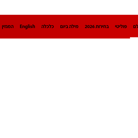
לם
פוליטי
בחירות 2026
מילה ביום
כלכלה
English
המגזין
חינוך
צרכנות
עיצוב ונדל"ן
TECH12
ספורט
פרשנות
בריאו
DA
תוכניות
דרושים חדשות 12
business