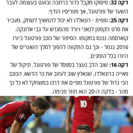
דקה 32:
סיסוקו מקבל כדור ברחבה ובועט בעוצמה לעבר
השער של פורטוגל, אך פטריסיו הודף.
דקה 25:
סופית - רונאלדו לא יכול להמשיך לשחק, מעביר
את סרט הקפטן לנאני ויורד מהמגרש על גבי אלונקה.
קוארסמה נכנס במקומו. הסיפור של כוכב פורטוגל ביורו
2016 נגמר - וכך גם התקווה להפוך למלך השערים של
היורו בכל הזמנים.
דקה 16:
שוב הלב נעצר בספסל של פורטוגל. תיקול של
פאייה ברונאלדו, שנאלץ שוב לעזוב את כר הדשא. הכוכב
הכי גדול של פורטוגל מסיים את דרכו במשחק? לא כל כך
מהר - בדקה ה-20 הוא חוזר פנימה.