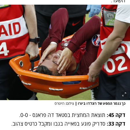
השער.
כך נגמר המסע של רונלדו ביורו
|
צילום: רויטרס
דקה 45:
תוצאת המחצית בסטאד דה פראנס - 0-0.
דקה 33:
סדריק פוגע בפאייה בגבו ומקבל כרטיס צהוב.