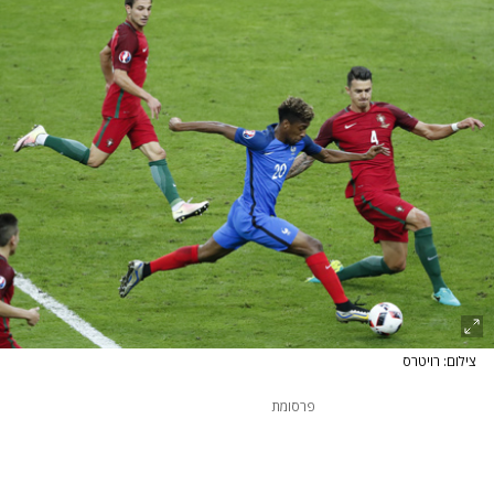
צילום: רויטרס
פרסומת