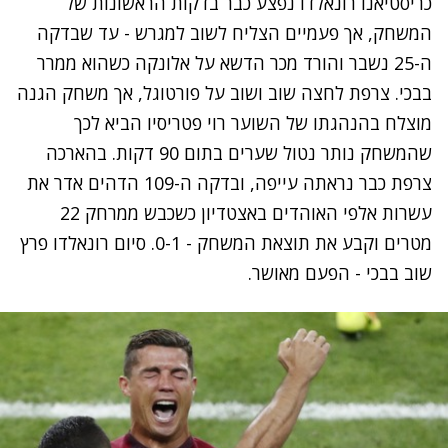
כריסטיאנו רונאלדו נפצע כבר בדקות הראשונות של
המשחק, אך פעמיים הצליח לשוב למגרש - עד שבדקה
ה-25 נשבר והורד מכר הדשא על אלונקה כשהוא ממרר
בבכי. צרפת לחצה שוב ושוב על פורטוגל, אך משחק הגנה
מוצלח בהנהגתו של השוער רוי פטריסיו הביא לכך
שהמשחק נותר נטול שערים בתום 90 דקות. בהארכה
צרפת כבר נראתה עייפה, ובדקה ה-109 הדהים אדר את
עשרות אלפי האוהדים באצטדיון כשכבש ממרחק 22
מטרים וקבע את תוצאת המשחק - 0-1. סיום רונאלדו פרץ
שוב בבכי - הפעם מאושר.