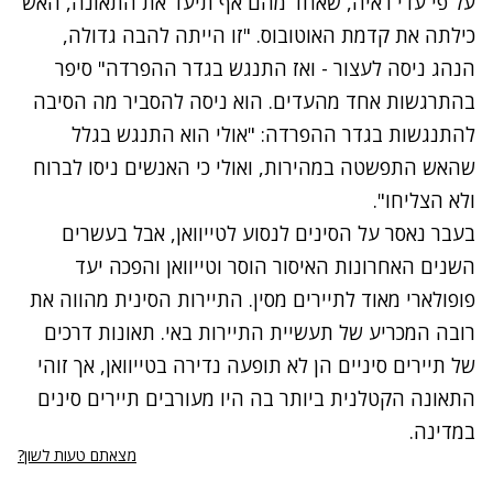
על פי עדי ראיה, שאחד מהם אף תיעד את התאונה, האש
כילתה את קדמת האוטובוס. "זו הייתה להבה גדולה,
הנהג ניסה לעצור - ואז התנגש בגדר ההפרדה" סיפר
בהתרגשות אחד מהעדים. הוא ניסה להסביר מה הסיבה
להתנגשות בגדר ההפרדה: "אולי הוא התנגש בגלל
שהאש התפשטה במהירות, ואולי כי האנשים ניסו לברוח
ולא הצליחו".
בעבר נאסר על הסינים לנסוע לטייוואן‎, אבל בעשרים
השנים האחרונות האיסור הוסר וטייוואן‎ והפכה יעד
פופולארי מאוד לתיירים מסין. התיירות הסינית מהווה את
רובה המכריע של תעשיית התיירות באי. תאונות דרכים
של תיירים סיניים הן לא תופעה נדירה בטייוואן‎, אך זוהי
התאונה הקטלנית ביותר בה היו מעורבים תיירים סינים
במדינה.
מצאתם טעות לשון?