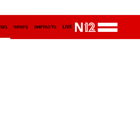
LIVE
כל החדשות
ביטחוני
בעו
LifeStyle
מדיני
בארץ
פלילי
הפודקאסטים
נוסבאום מקליד
TA