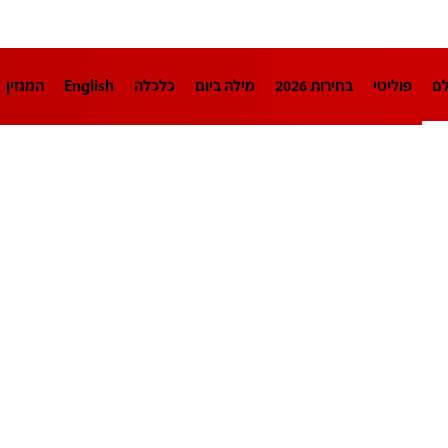
לם
פוליטי
בחירות 2026
מילה ביום
כלכלה
English
המגזין
חינוך
צרכנות
עיצוב ונדל"ן
TECH12
ספורט
פרשנות
בריאו
DA
תוכניות
דרושים חדשות 12
business