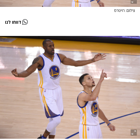
צילום: רויטרס
דווחו לנו