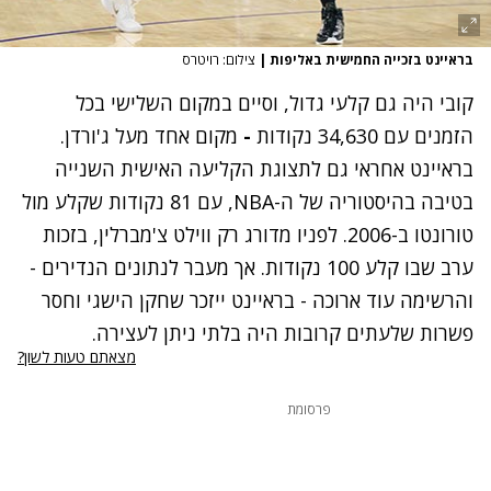
בראיינט בזכייה החמישית באליפות
|
צילום: רויטרס
קובי היה גם קלעי גדול, וסיים במקום השלישי בכל
הזמנים עם 34,630 נקודות
-
מקום אחד מעל ג'ורדן.
בראיינט אחראי גם לתצוגת הקליעה האישית השנייה
בטיבה בהיסטוריה של ה-NBA, עם 81 נקודות שקלע מול
טורונטו ב-2006. לפניו מדורג רק ווילט צ'מברלין, בזכות
ערב שבו קלע 100 נקודות. אך מעבר לנתונים הנדירים -
והרשימה עוד ארוכה - בראיינט ייזכר שחקן הישגי וחסר
פשרות שלעתים קרובות היה בלתי ניתן לעצירה.
מצאתם טעות לשון?
פרסומת