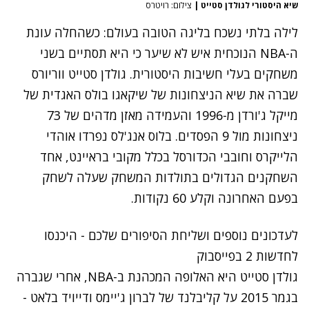
שיא היסטורי לגולדן סטייט
|
צילום: רויטרס
לילה בלתי נשכח בליגה הטובה בעולם: כשהחלה עונת
ה-NBA הנוכחית איש לא שיער כי היא תסתיים בשני
משחקים בעלי חשיבות היסטורית. גולדן סטייט ווריורס
שברה את שיא הניצחונות של שיקאגו בולס האגדית של
מייקל ג'ורדן מ-1996 והעמידה מאזן מדהים של 73
ניצחונות מול 9 הפסדים. בלוס אנג'לס נפרדו אוהדי
הלייקרס וחובבי הכדורסל בכלל מקובי בראיינט, אחד
השחקנים הגדולים בתולדות המשחק שעלה לשחק
בפעם האחרונה וקלע 60 נקודות.
לעדכונים נוספים ושליחת הסיפורים שלכם - היכנסו
לחדשות 2 בפייסבוק
גולדן סטייט היא האלופה המכהנת ב-NBA, אחרי שגברה
בגמר 2015 על קליבלנד של לברון ג'יימס ודייויד בלאט -