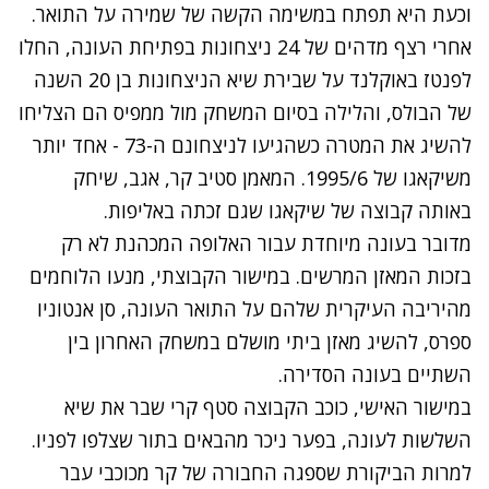
וכעת היא תפתח במשימה הקשה של שמירה על התואר.
אחרי רצף מדהים של 24 ניצחונות בפתיחת העונה, החלו
לפנטז באוקלנד על שבירת שיא הניצחונות בן 20 השנה
של הבולס, והלילה בסיום המשחק מול ממפיס הם הצליחו
להשיג את המטרה כשהגיעו לניצחונם ה-73 - אחד יותר
משיקאגו של 1995/6. המאמן סטיב קר, אגב, שיחק
באותה קבוצה של שיקאגו שגם זכתה באליפות.
מדובר בעונה מיוחדת עבור האלופה המכהנת לא רק
בזכות המאזן המרשים. במישור הקבוצתי, מנעו הלוחמים
מהיריבה העיקרית שלהם על התואר העונה, סן אנטוניו
ספרס, להשיג מאזן ביתי מושלם במשחק האחרון בין
השתיים בעונה הסדירה.
במישור האישי, כוכב הקבוצה סטף קרי שבר את שיא
השלשות לעונה, בפער ניכר מהבאים בתור שצלפו לפניו.
למרות הביקורת שספגה החבורה של קר מכוכבי עבר