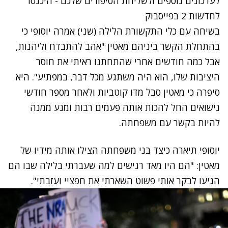
לעדכונים נוספים ולשליחת הסיפורים שלכם - היכנסו
לחדשות 2 בפייסבוק
בשיחה עם כלי התקשורת הלילה (שני) אמרה יוסופי כי
בהתחלת הקשר ביניהם מאטין "אהב להתבדח וליהנות,
אבל כמה חודשים אחרי שהתחתנו ראיתי את חוסר
היציבות שלו, הוא היה משתגע מכל דבר, במפתיע". היא
סיפרה כי מאטין סבל מדו קוטביות ולאחר מספר חודשי
נישואים החל להכות אותה פעמים רבות ומנע ממנה
להיות בקשר עם משפחתה.
יוסופי תיארה כיצד בני משפחתה הצילו אותה מידיו של
מאטין: "הם היו מאד רגישים למה שעברתי בלילה שבו הם
הגיעו לבקר אותי פשוט השארתי את חפציי ועזבתי".