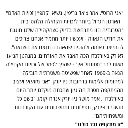
"אני הרוס", אמר צ'אד גריפין, נשיא "קמפיין זכויות האדם"
- הארגון הגדול ביותר לזכויות הקהילה הלהט"בית.
"הטרגדיה הזו מתרחשת בדיוק כשהקהילה שלנו חוגגת
את חודש הגאווה - ועכשיו יותר מתמיד אנחנו צריכים
להתייצב כאומה ולהוכיח שהאהבה תנצח את השנאה".
לא רק באורלנדו הכה האבל את האזרחים: במנהטן הגיעו
מאות לבר "סטונוול אין" - שהפך לסמל של זכויות הקהילה
הגאה ב-1969 לאחר שפשיטה משטרתית הובילה
למהומות אלימות ברחובות ניו יורק. "אני מזועזע ועצוב
מהמתקפה חסרת ההיגיון שהכתה מוקדם יותר היום
באורלנדו", אמר מושל ניו-יורק אנדרו קומו. "בשם כל
תושבי ניו-יורק, תפילותינו ומחשבותינו עם הקורבנות
ומשפחותיהם".
נתקלנו בבעיה
"זו מתקפה נגד כולנו"