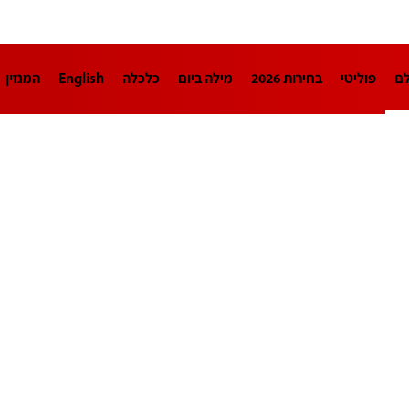
לם
פוליטי
בחירות 2026
מילה ביום
כלכלה
English
המגזין
חינוך
צרכנות
עיצוב ונדל"ן
TECH12
ספורט
פרשנות
בריאו
DA
תוכניות
דרושים חדשות 12
business