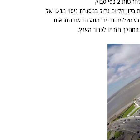
 בפייסבוק
בלון הליום גדול במסגרת ניסוי מדעי של
נשלח לגובה של כ-25 קילומטר - כשמצלמת גו פרו מתעדת את המראתו