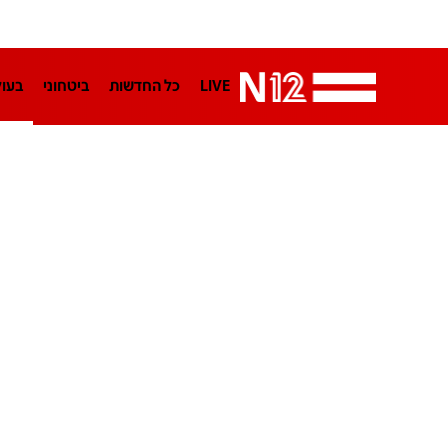
LIVE
כל החדשות
ביטחוני
בעו
LifeStyle
מדיני
בארץ
פלילי
הפודקאסטים
נוסבאום מקליד
TA