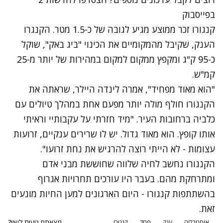
בפייסבוק
קנגורו זכר ממוצע מגיע לגובה של כ-1.5 מטר. הקנגרו
הענק, שקיבל מהמקומיים את הכינוי "ביג באק", שוקל
כ-95 ק"ג ומקפץ ממקום למקום במהירות של יותר מ-25
קמ"ש.
"הוא מאוד מפחיד", אמרה לינדה היילר, שראתה את
הקנגורו חולף מולה יותר מפעם אחת במהלך טיולים עם
כלביה ברחובות העיר. "מיד חזרתי על עקבותיי וראיתי
אותו קופץ. הוא מאוד גדול. יש לו שרירים ענקיים, זרועות
עצומות - לא הייתי רוצה להרגיש את נחת זרועו".
הקנגורו נחשב לחיה שלווה שחוששת מבני אדם
ומתרחקת מהם. בעבר היו עורכים תחרויות אגרוף
בהשתתפות קנגורו - היום הארגונים למען החיות מונעים
זאת.
מצאתם טעות לשון?
אוסטרליה
ענק
פחד
קנגורו