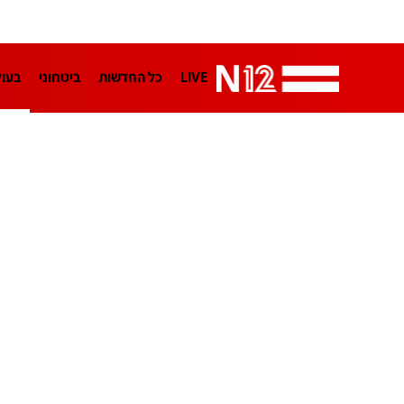
LIVE
כל החדשות
ביטחוני
בעו
LifeStyle
מדיני
בארץ
פלילי
הפודקאסטים
נוסבאום מקליד
TA