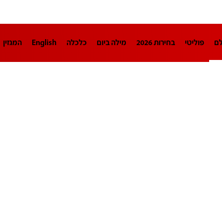
לם
פוליטי
בחירות 2026
מילה ביום
כלכלה
English
המגזין
חינוך
צרכנות
עיצוב ונדל"ן
TECH12
ספורט
פרשנות
בריאו
DA
תוכניות
דרושים חדשות 12
business