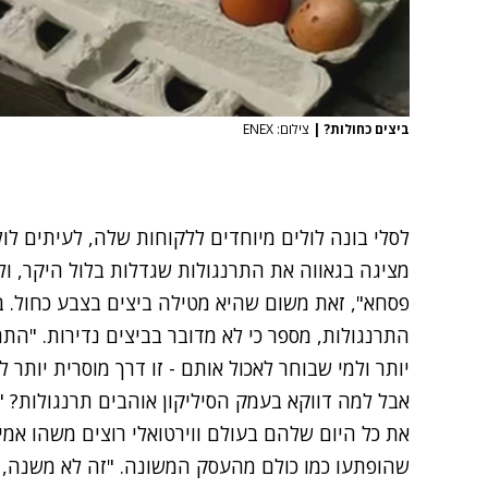
ביצים כחולות?
|
צילום: ENEX‎
לסלי בונה לולים מיוחדים ללקוחות שלה, לעיתים לול
מציגה בגאווה את התרנגולות שגדלות בלול היקר, ו
פסחא", זאת משום שהיא מטילה ביצים בצבע כחול. ב
התרנגולות, מספר כי לא מדובר בביצים נדירות. "התרנ
יותר ולמי שבוחר לאכול אותם - זו דרך מוסרית יותר ל
אבל למה דווקא בעמק הסיליקון אוהבים תרנגולות? "א
שהופתעו כמו כולם מהעסק המשונה. "זה לא משנה, ה