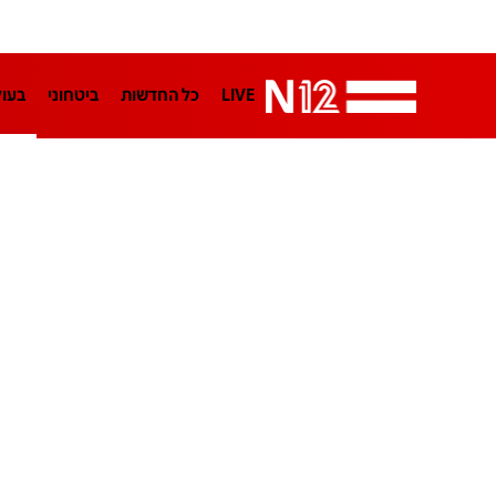
LIVE
כל החדשות
ביטחוני
בעו
LifeStyle
מדיני
בארץ
פלילי
הפודקאסטים
נוסבאום מקליד
TA