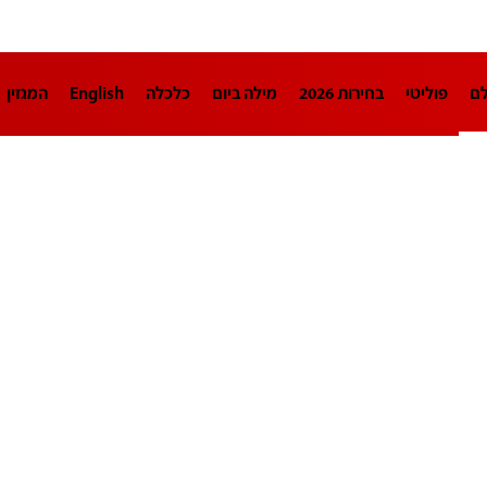
לם
פוליטי
בחירות 2026
מילה ביום
כלכלה
English
המגזין
חינוך
צרכנות
עיצוב ונדל"ן
TECH12
ספורט
פרשנות
בריאו
DA
תוכניות
דרושים חדשות 12
business