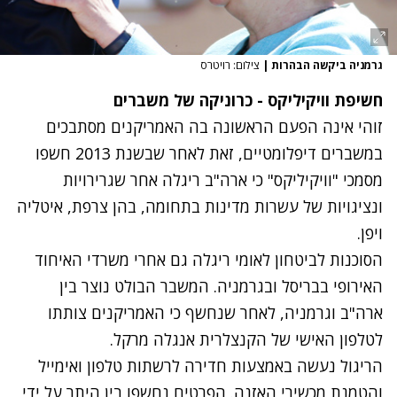
גרמניה ביקשה הבהרות
|
צילום: רויטרס
חשיפת וויקיליקס - כרוניקה של משברים
זוהי אינה הפעם הראשונה בה האמריקנים מסתבכים
במשברים דיפלומטיים, זאת לאחר שבשנת 2013 חשפו
מסמכי "וויקיליקס" כי ארה"ב ריגלה אחר שגרירויות
ונציגויות של עשרות מדינות בתחומה, בהן צרפת, איטליה
ויפן.
הסוכנות לביטחון לאומי ריגלה גם אחרי משרדי האיחוד
האירופי בבריסל ובגרמניה. המשבר הבולט נוצר בין
ארה"ב וגרמניה, לאחר שנחשף כי האמריקנים צותתו
לטלפון האישי של הקנצלרית אנגלה מרקל.
הריגול נעשה באמצעות חדירה לרשתות טלפון ואימייל
והטמנת מכשירי האזנה. הפרטים נחשפו בין היתר על ידי