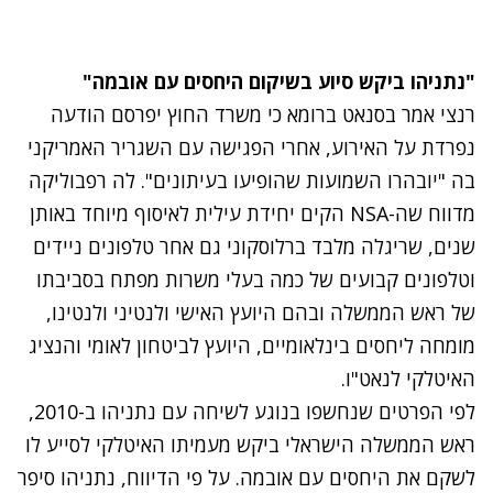
"נתניהו ביקש סיוע בשיקום היחסים עם אובמה"
רנצי אמר בסנאט ברומא כי משרד החוץ יפרסם הודעה
נפרדת על האירוע, אחרי הפגישה עם השגריר האמריקני
בה "יובהרו השמועות שהופיעו בעיתונים". לה רפבוליקה
מדווח שה-NSA הקים יחידת עילית לאיסוף מיוחד באותן
שנים, שריגלה מלבד ברלוסקוני גם אחר טלפונים ניידים
וטלפונים קבועים של כמה בעלי משרות מפתח בסביבתו
של ראש הממשלה ובהם היועץ האישי ולנטיני ולנטינו,
מומחה ליחסים בינלאומיים, היועץ לביטחון לאומי והנציג
האיטלקי לנאט"ו.
לפי הפרטים שנחשפו בנוגע לשיחה עם נתניהו ב-2010,
ראש הממשלה הישראלי ביקש מעמיתו האיטלקי לסייע לו
לשקם את היחסים עם אובמה. על פי הדיווח, נתניהו סיפר