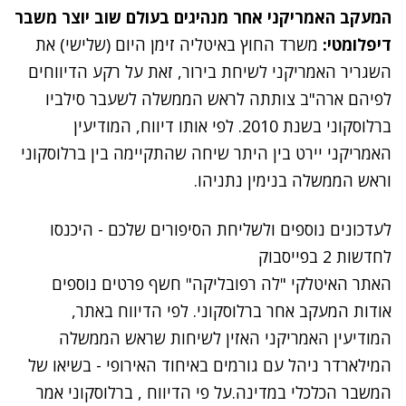
המעקב האמריקני אחר מנהיגים בעולם שוב יוצר משבר
דיפלומטי:
משרד החוץ באיטליה זימן היום (שלישי) את
השגריר האמריקני לשיחת בירור, זאת על רקע הדיווחים
לפיהם
ארה"ב צותתה לראש הממשלה לשעבר סילביו
ברלוסקוני
בשנת 2010. לפי אותו דיווח, המודיעין
האמריקני יירט בין היתר שיחה שהתקיימה בין ברלוסקוני
וראש הממשלה בנימין נתניהו.
לעדכונים נוספים ולשליחת הסיפורים שלכם - היכנסו
לחדשות 2 בפייסבוק
האתר האיטלקי "לה רפובליקה" חשף פרטים נוספים
אודות המעקב אחר ברלוסקוני. לפי הדיווח באתר,
המודיעין האמריקני האזין לשיחות שראש הממשלה
המילארדר ניהל עם גורמים באיחוד האירופי - בשיאו של
המשבר הכלכלי במדינה.על פי הדיווח , ברלוסקוני אמר