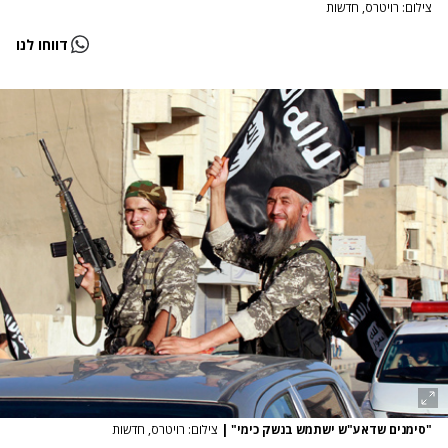
צילום: רויטרס, חדשות
דווחו לנו
"סימנים שדאע"ש ישתמש בנשק כימי"
|
צילום: רויטרס, חדשות