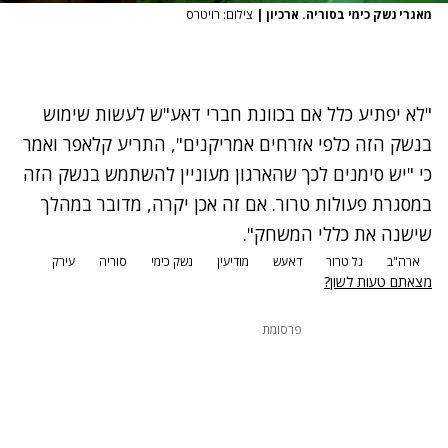
מאגרי נשק כימי בסוריה. ארכיון
|
צילום: רויטרס
"לא יפתיע כלל אם בכוונת חברי דאע"ש לעשות שימוש
בנשק הזה כלפי אזרחים אמריקנים", התריע קלאפר ואמר
כי "יש סימנים לכך שהארגון מעוניין להשתמש בנשק הזה
במסגרת פעולות טרור. אם זה אכן יקרה, מדובר במהלך
שישנה את כללי המשחק".
ארה"ב
גל טרור
דאעש
מודיעין
נשק כימי
סוריה
עירק
מצאתם טעות לשון?
פרסומת