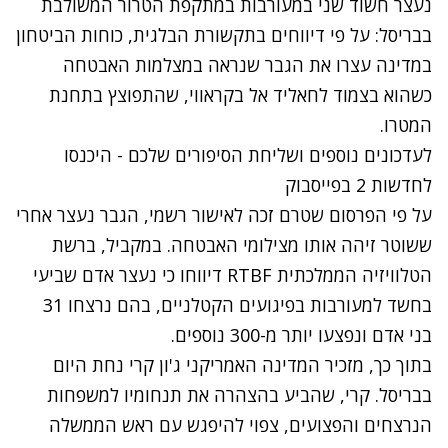
נעצר חשוד שני במעורבות במתקפת הטרור המשולבת
בבריסל: על פי דיווחים בתקשורת הבלגית, כוחות הביטחון
במדינה עצרו את הגבר שנראה במצלמות האבטחה
כשהוא בצמוד לחאליד אל בקראווי, שהתפוצץ בתחנת
המטרו.
לעדכונים נוספים ושליחת הסיפורים שלכם - היכנסו
לחדשות 2 בפייסבוק
על פי הפרסום שטרם זכה לאישור רשמי, הגבר נעצר אחרי
ששוטר זיהה אותו מצילומי האבטחה. במקביל, ברשת
הטלוויזיה הממלכתית RTBF דיווחו כי נעצר אדם שביעי
בחשד למעורבות בפיגועים הקטלניים, בהם נרצחו 31
בני אדם ונפצעו יותר מ-300 נוספים.
בתוך כך, מזכיר המדינה האמריקני ג'ון קרי נחת היום
בבריסל. קרי, שהביע בהצהרה את תנחומיו למשפחות
הנרצחים והפצועים, צפוי להיפגש עם ראש הממשלה