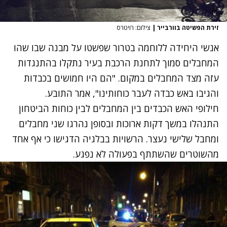
זירת הפשיטה בוורבייר
|
צילום: רויטרס
אנשי היחידה ללוחמה בטרור שפשטו על מבנה שבו שהו
המחבלים סמוך לתחנת הרכבת בעיר נתקלו בהתנגדות
עזה מצד המחבלים במקום. "הם היו חמושים בכבדות
והגיבו באש כבדה לעבר כוחותינו", אמר התובע.
נתקלנו בבעיה
חילופי האש הכבדים בין המחבלים לבין כוחות הביטחון
נסה שוב
התנהלו במשך דקות ארוכות ובסופן נהרגו שני מחבלים
ומחבל שלישי נעצר. הרשויות בבלגיה הדגישו כי אף אחד
מהשוטרים שהשתתף בפעולה לא נפגע.