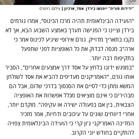
"ידידות סוריה" ייפגשו בירדן. אסד, ארכיון
|
צילום: רויטרס
"הועידה הבינלאומית תהיה מרכז הכינוס", אמרו גורמים
בירדן וציינו כי הפגישה תערך באמצע השבוע הבא, אך לא
נקבו בתאריך מדוייק. גורם אירופי שיגיע לכינוס אמר כי
ארה"ב מנסה לבדוק את כל האופציות לפני שתפעל
בתקיפות רבה יותר.
"במפגש ידונו בלחץ על אסד דרך אמצעים אחרים", הסביר
אותו גורם, "האמריקנים מעדיפים להביא את אסד לשולחן
המשא ומתן כדי לסיים את הסכסוך בדרכי שלום, אבל הם
מבהירים כי אינם מוציאים מכלל אפשרות את האופציה
הצבאית, בין אם בפעולה ישירה או עקיפה". מוקדם יותר,
אחרי דיווחים שונים על עיכובים ודחיות, אמר מזכיר
המדינה האמריקני ג'ון קרי כי הועידה הבינלאומית צפויה
להתקיים בחודש יוני הקרוב.