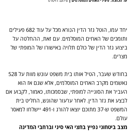
על הכוונת: פעילי האחים המוסלמים
|
צילום: רויטרס
יחד עמו, הוטל גזר הדין הנורא מכל על עוד 682 פעילים
ותומכים של האחים המוסלמים. עם זאת, ההחלטה על
ביצוע גזר הדין של כולם תלויה באישורו של המופתי של
מצרים.
בחודש שעבר, הטיל אותו בית משפט עונש מוות על 528
נאשמים מקרב האחים המוסלמים, אלא שגם אז הוא
העביר את הסוגייה למופתי, שבסמכותו, כאמור, לקבוע אם
לבצע את גזר הדין. לאחר ערעור שהוגש, החליט בית
המשפט ש-37 מתוכם יוצאו להורג ו-491 יישלחו למאסר
עולם.
מצב ביטחוני נפיץ בחצי האי סיני וברחבי המדינה