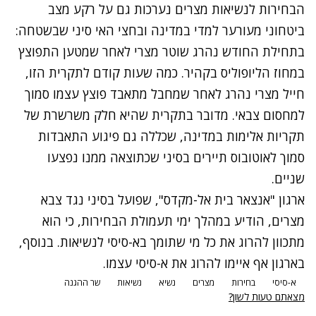
הבחירות לנשיאות מצרים נערכות גם על רקע מצב
ביטחוני מעורער למדי במדינה ובחצי האי סיני שבשטחה:
בתחילת החודש נהרג שוטר מצרי לאחר שמטען התפוצץ
במחוז הליופוליס בקהיר. כמה שעות קודם לתקרית הזו,
חייל מצרי נהרג לאחר שמחבל מתאבד פוצץ עצמו סמוך
למחסום צבאי. מדובר בתקרית שהיא חלק משרשרת של
תקריות אלימות במדינה, שכללה גם פיגוע התאבדות
סמוך לאוטובוס תיירים בסיני שכתוצאה ממנו נפצעו
שניים.
ארגון "אנצאר בית אל-מקדס", שפועל בסיני נגד צבא
מצרים, הודיע במהלך ימי תעמולת הבחירות, כי הוא
מתכוון להרוג את כל מי שתומך בא-סיסי לנשיאות. בנוסף,
בארגון אף איימו להרוג את א-סיסי עצמו.
א-סיסי
בחירות
מצרים
נשיא
נשיאות
שר ההגנה
מצאתם טעות לשון?