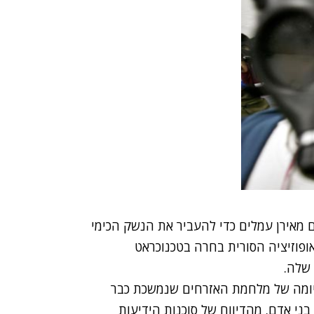
 מאירן עמלים כדי להעביר את הנשק הכימי
אופוזיציה הסורית בחרה בטכנוכראט
שלה.
סיומה של מלחמת האזרחים שנמשכת כבר
בתה עד כה את חייהם של יותר מ-70 אלף בני אדם. מהדיווח של סוכנות הידיעות