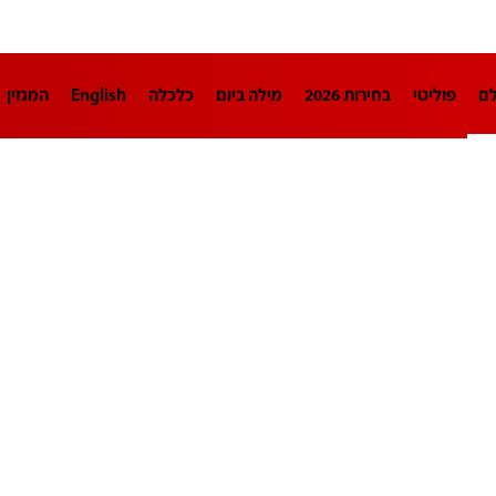
לם
פוליטי
בחירות 2026
מילה ביום
כלכלה
English
המגזין
חינוך
צרכנות
עיצוב ונדל"ן
TECH12
ספורט
פרשנות
בריאו
DA
תוכניות
דרושים חדשות 12
business