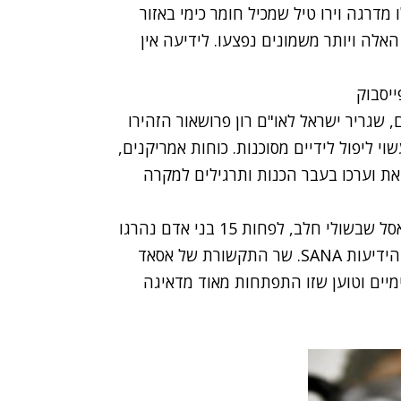
מדרגה וירו טיל שמכיל חומר כימי באזור
ם מתו מההפגזות האלה ויותר משמונים נפצעו. לידיעה אין
שגריר ישראל לאו"ם רון פרושאור הזהירו
וי ליפול לידיים מסוכנות. כוחות אמריקנים,
ת וערכו בעבר הכנות ותרגילים למקרה
"טרוריסטים ירו טיל שמכיל חומר כימי באזור חאן אל אסל שבשולי חלב, לפחות 15 בני אדם נהרגו
במתקפה הזו, רובם אזרחים", נכתב בהודעת סוכנות הידיעות SANA. שר התקשורת של אסאד
מיים וטוען שזו התפתחות מאוד מדאיגה