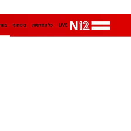
LIVE
כל החדשות
ביטחוני
בעו
LifeStyle
מדיני
בארץ
פלילי
הפודקאסטים
נוסבאום מקליד
TA