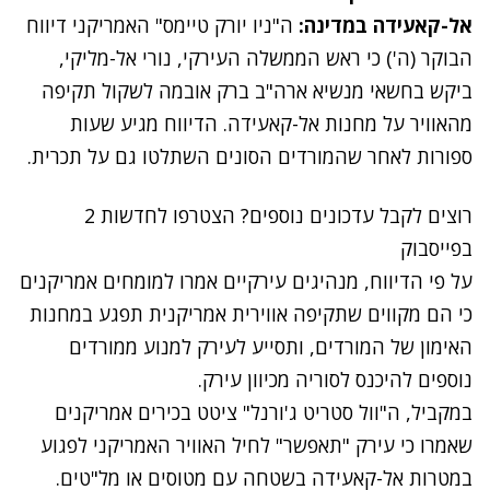
אל-קאעידה במדינה:
ה"ניו יורק טיימס" האמריקני דיווח
הבוקר (ה') כי ראש הממשלה העירקי, נורי אל-מליקי,
ביקש בחשאי מנשיא ארה"ב ברק אובמה לשקול תקיפה
מהאוויר על מחנות אל-קאעידה. הדיווח מגיע שעות
ספורות לאחר שהמורדים הסונים השתלטו גם על תכרית.
רוצים לקבל עדכונים נוספים? הצטרפו לחדשות 2
בפייסבוק
על פי הדיווח, מנהיגים עירקיים אמרו למומחים אמריקנים
כי הם מקווים שתקיפה אווירית אמריקנית תפגע במחנות
האימון של המורדים, ותסייע לעירק למנוע ממורדים
נוספים להיכנס לסוריה מכיוון עירק.
במקביל, ה"וול סטריט ג'ורנל" ציטט בכירים אמריקנים
שאמרו כי עירק "תאפשר" לחיל האוויר האמריקני לפגוע
במטרות אל-קאעידה בשטחה עם מטוסים או מל"טים.