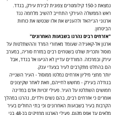
נמצאת כ-150 קילומטרים צפונית לבירת עירק, בגדד.
ראש הממשלה העירקי התחייב להשיב מלחמה נגד
ארגוני הג'יהאד ולהעניש את אלו שנטשו את כוחות
הביטחון.
נתקלנו בבעיה
"אזרחים רבים נהרגו בשבועות האחרונים"
נסה שוב
ארגון אל-קאעידה שעומד מאחורי המרד וההשתלטות על
מוסול ותכרית שולט בשטחים רבים במזרח סוריה, במערב
עירק ובמרכזה. המורדים עדיין לא הגיעו אל בגדד, אבל
הם בהחלט מתקרבים לעיר בצעדי ענק.
יותר מחצי מיליון אזרחים נמלטו ממוסול - העיר השנייה
בגודלה בעירק - מחשש לחייהם, וזאת לאחר שקיצונים
חמושים השתלטו על העיר. פעילי זכויות אדם במדינה
אומרים כי אזרחים רבים, בהם נשים וילדים, נהרגו במהלך
הקרבות בעיר בשבועות האחרונים וכי בתי החולים בעיר
מלאים עד אפס מקום. פעילי הארגון מחזיקים בכ-48 בני