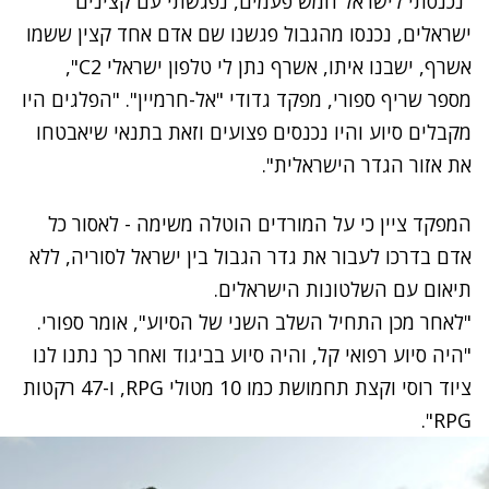
"נכנסתי לישראל חמש פעמים, נפגשתי עם קצינים
ישראלים, נכנסו מהגבול פגשנו שם אדם אחד קצין ששמו
אשרף, ישבנו איתו, אשרף נתן לי טלפון ישראלי C2",
מספר שריף ספורי, מפקד גדודי "אל-חרמיין". "הפלגים היו
מקבלים סיוע והיו נכנסים פצועים וזאת בתנאי שיאבטחו
את אזור הגדר הישראלית".
המפקד ציין כי על המורדים הוטלה משימה - לאסור כל
אדם בדרכו לעבור את גדר הגבול בין ישראל לסוריה, ללא
תיאום עם השלטונות הישראלים.
"לאחר מכן התחיל השלב השני של הסיוע", אומר ספורי.
"היה סיוע רפואי קל, והיה סיוע בביגוד ואחר כך נתנו לנו
ציוד רוסי וקצת תחמושת כמו 10 מטולי RPG, ו-47 רקטות
RPG".