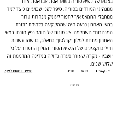
בצבאו של נשיא סוריה בשאר אסד. אבו אסד, אחד
ממנהיגי המורדים בסוריה, סיפר לפני שבועיים כיצד למד
ממחבלי החמאס איך לחפור לעומק מנהרות טרור.
במאי האחרון נראה היה שההשקעה בלמידת "תורת
המנהרות" השתלמה: 25 טונות של חומר נפץ הונחו במאי
האחרון מתחת למלון "קרלטון" בחאלב, בו שהו עשרות
חיילים וקצינים של הנשיא הסורי. המלון התפורר על כל
יושביו - מקרה שעורר סערה גדולה במדינה המדממת זה
שלוש שנים.
מצאתם טעות לשון?
אל-קאעידה
ישראל
סוריה
פרסומת