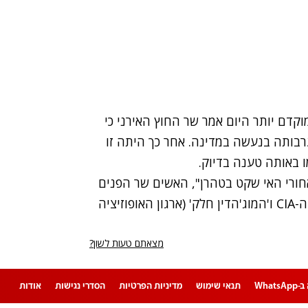
וקדם יותר היום אמר שר החוץ האירני כי
בותה בנעשה במדינה. אחר כך היתה זו
חורי האי שקט בטהרן", האשים שר הפנים
האירני סדק מסולי. "רבים מהמפגינים היו בקשר עם ה-CIA ו'המוג'הדין חלק' (ארגון האופוזיציה
מצאתם טעות לשון?
Whats
תנאי שימוש
מדיניות הפרטיות
הסדרי נגישות
אודות