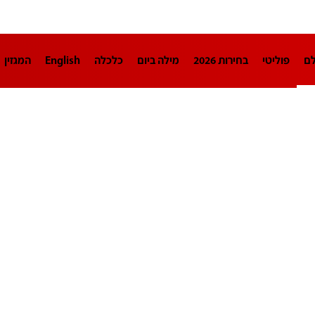
לם
פוליטי
בחירות 2026
מילה ביום
כלכלה
English
המגזין
חינוך
צרכנות
עיצוב ונדל"ן
TECH12
ספורט
פרשנות
בריאו
DA
תוכניות
דרושים חדשות 12
business