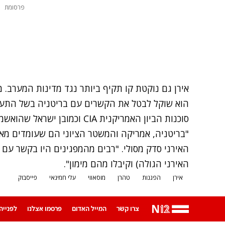
פרסומת
אירן גם נוקטת קו תקיף ביותר נגד מדינות המערב. מ
הוא שוקל לבטל את הקשרים עם בריטניה בשל התער
סוכנות הביון האמריקנית CIA וכמובן ישראל שהואשמו באותה טענה בדיוק.
"בריטניה, אמריקה והמשטר הציוני הם שעומדים מא
האירני הגולה) וקיבלו מהם מימון".
אירן
הפגנות
טהרן
מוסאווי
עלי חמינאי
פייסבוק
צרו קשר
המייל האדום
פרסמו אצלנו
לפנייה ב-App