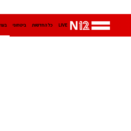
LIVE
כל החדשות
ביטחוני
בעו
LifeStyle
מדיני
בארץ
פלילי
הפודקאסטים
נוסבאום מקליד
TA