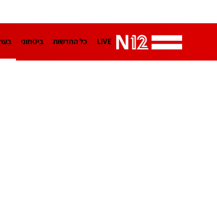
LIVE
כל החדשות
ביטחוני
בעו
LifeStyle
מדיני
בארץ
פלילי
הפודקאסטים
נוסבאום מקליד
TA