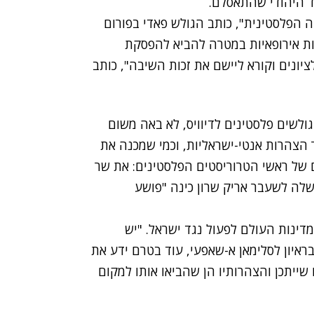
ד היהודי שהתאסלם.
יה הפלסטינית", כותב הגולש פאדי בפורום
נות אירופאיות במטרה להביא להפסקת
ציונים וקורא ליישם את זכות השיבה", כותב
ולשים פלסטינים לדיוויס, לא באה משום
הצהרות אנטי-ישראליות, וכמי שמכנה את
 של ראשי הטרוריסטים הפלסטינים: את שר
שלה לשעבר אריק שרון כינה "פושע
יון לחדשות 2, קרא דיוויס למדינות העולם לפעול נגד ישראל. "יש
ראיון לסלימאן א-שאפעי, עוד בטרם ידע את
שייתכן והצהרותיו הן שהביאו אותו למקום