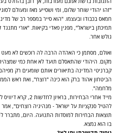
התגובות ברשת אמנם מעורבות, אך רובן בהחלט בע
"זהו יהודי שוחר שלום, ומי ושסייע מאז ומעולם לסוג
חמאס בכבודו ובעצמו. "הוא סייר במספר רב של מדי
תמיכתן בישראל", מפגין פאדי בקיאות. "אורי מתנגד ל
גולש אחר.
ואולם, מסתמן כי האהדה הרבה לה רוכשים לא מעט ג
מקום. היהודי שהתאסלם תועד לא אחת כמי שמצהיר 
קברניטי המדינה בתיאורים אותם שומעים רק מפיהם
הביטחון אהוד ברק הוא כינה "רוצח", ואת ראש הממ
מלחמה".
מייד אחרי הבחירות, ברא
להטיל סנקציות על ישראל - מנהיגיה רוצחים", אמר ב
תוצאות הבחירות למוסדות התנועה. היום, מתברר לו 
בו הוא נמצא.
גימיק תקשורתי ותו לא?