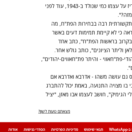
הדמוקרטית לה אנו שואפים", הוא מוסיף. "דיוויס מכריז על עצמו כמי שנולד ב-1943, עוד לפני
זה?".
 תקשורתית רבה בבחירות הפת"ח, מה
ראה כי לא קיימת תמימות דעים באשר
וד בקרוב בראשות הפת"ח", כתב אחד
אן וליתר הציונים", כותב גולש אחר.
די-פת"חאווי - והיתר פת"חאווים-יהודים",
".
ס גם עושה משהו - אדרבא ואדרבא אם
 בו מצויה התנועה, באמת יכול להתברג
 הגימיק", חושב לעצמו אבו מאזן, "יציל
מצאתם טעות לשון?
Whats
תנאי שימוש
מדיניות הפרטיות
הסדרי נגישות
אודות