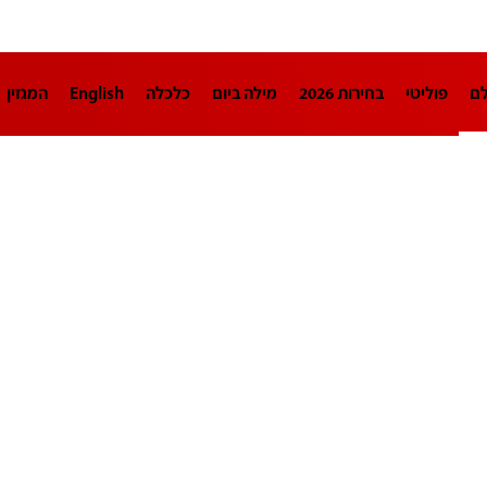
לם
פוליטי
בחירות 2026
מילה ביום
כלכלה
English
המגזין
חינוך
צרכנות
עיצוב ונדל"ן
TECH12
ספורט
פרשנות
בריאו
DA
תוכניות
דרושים חדשות 12
business