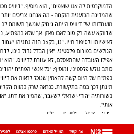
שהמדינה הגזענית הוקמה - מה אנחנו צריכים יותר מ
מועמדותו של דיוויס הייתה גימיק שמשך תשומת לב
שדווקא עשה רק טוב לאבו מאזן. אך שלא במפתיע, נ
לאישיותו ולסיפור חייו. "נו, בקצב הזה נתניהו יעמ
הגולשים בפורום פלסטיני. "אין הבדל גדול בינו, לדחל
אפילו העובדה שהתאסלם, לא עוזרת לדיוויס. "הוא יהו
כותב גולש פלסטיני, ומוסיף: "כל אנשי הפת"ח יהודים
בפת"ח של היום קשה להאמין שנוכל לראות את דיווי
תינתן לכך במה בתקשורת. כנראה שרק במוות הקליני
בשורותיה יהודי-ישראלי לשעבר, שהמיר את דתו. "אולי
אותי".
יהודי
ישראלי
פלסטינים
פת"ח
צרו קשר
המייל האדום
פרסמו אצלנו
לפנייה ב-App