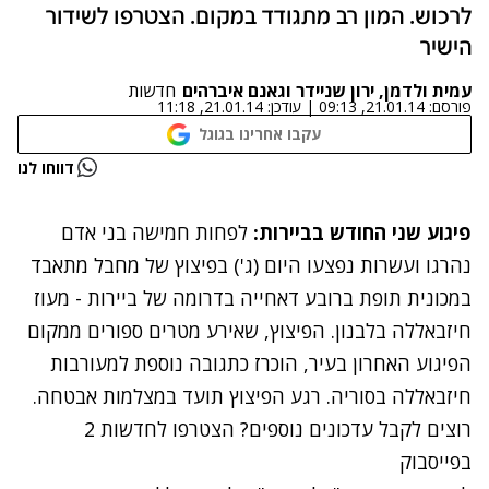
לרכוש. המון רב מתגודד במקום. הצטרפו לשידור
הישיר
עמית ולדמן, ירון שניידר וגאנם איברהים
חדשות
פורסם:
21.01.14, 09:13
|
עודכן:
21.01.14, 11:18
עקבו אחרינו בגוגל
נתקלנו בבעיה
דווחו לנו
נסה שוב
פיגוע שני החודש בביירות:
לפחות חמישה בני אדם
נהרגו ועשרות נפצעו היום (ג') בפיצוץ של מחבל מתאבד
במכונית תופת ברובע דאחייה בדרומה של ביירות - מעוז
חיזבאללה בלבנון. הפיצוץ, שאירע מטרים ספורים ממקום
הפיגוע האחרון
בעיר, הוכרז כתגובה נוספת למעורבות
חיזבאללה בסוריה. רגע הפיצוץ תועד במצלמות אבטחה.
רוצים לקבל עדכונים נוספים? הצטרפו לחדשות 2
בפייסבוק