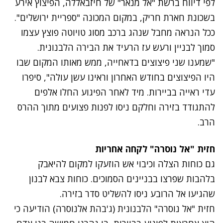
לפי דיווח ברשת "אל מנאר" של חיזבאללה, הפיצוץ אירע
בשכונת חארת חריק, במקום המכונה "ספריית ירושלים".
ככל הנראה מחבל שנהג ברכב מסוג טויוטה פוצץ עצמו
סמוך לבניין ורעש עז הרעיד את הבירה הלבנונית.
"שמענו שני פיצוצים בדאחייה, ממש מאותו המקום שבו
היו הפיצוצים בחודש האחרון וראינו עשן עולה", סיפרו
עדי ראייה בביירות. מיד לאחר הפיגוע החלו אלפים
להתגודד בזירה וחלקם ניסו לפנות פצועים מתוך ההרס
הרב.
נתקלנו בבעיה
חזית "אל נוסרה" לקחה אחריות
נסה שוב
גם כוחות הצלה וכיבוי אש הוזעקו למקום להיאבק
בלהבות שפרצו בבניינים הסמוכים. כוחות צבא לבנון
שהגיעו אל הרובע ניסו להשליט סדר בזירה.
חזית "אל נוסרה" הלבנונית (ג'בהת אלנוסרה) הודיעה כי