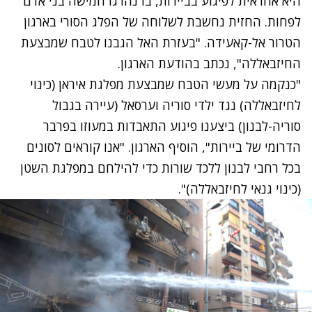
היא אחראית לפיגוע בביירות, בו נהרגו חמישה בני אדם
לפחות. החזית נחשבת לשלוחה של הפלג הסורי בארגון
הטרור אל-קאעידה. "בעזרת האל הגבנו לטבח שמבצעת
החיזבאללה", נכתב בהודעת הארגון.
"כנקמה על מעשי הטבח שמבצעת מפלגת איראן (כינוי
לחיזבאללה) נגד ילדי סוריה וערסאל (עיירה בגבול
סוריה-לבנון) ביצענו פיגוע התאבדות במעוזו בפרבר
הדרומי של ביירות", הוסיף הארגון. "אנו קוראים לסונים
בכל רחבי לבנון ללכד שורות כדי להילחם במפלגת השטן
(כינוי גנאי לחיזבאללה)".