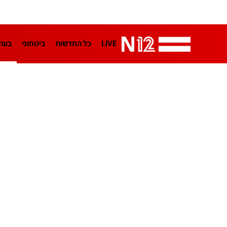
LIVE
כל החדשות
ביטחוני
בעו
LifeStyle
מדיני
בארץ
פלילי
הפודקאסטים
נוסבאום מקליד
TA