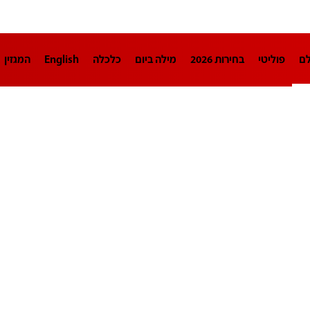
לם
פוליטי
בחירות 2026
מילה ביום
כלכלה
English
המגזין
חינוך
צרכנות
עיצוב ונדל"ן
TECH12
ספורט
פרשנות
בריאו
DA
תוכניות
דרושים חדשות 12
business