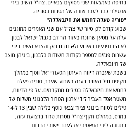
בחיפה באמצעות שני מסוקים צבאיים. צה"ל השיב בירי
ארטילרי כבד לעבר שורה של מטרות בסוריה.
"סוריה פעלה לחמש את חיזבאללה"
שבוע קודם לכן סיור של צה"ל עם שני האמרים ממוגנים
עלה על מטען שהונח באזור הר דב
בגבול ישראל-לבנון.
לא היו נפגעים באירוע ולא נגרם נזק והצבא השיב בירי
עשרות פגזים למספר נקודות חשודות בלבנון, ביניהן מוצב
של חיזבאללה.
בשבת שעברה
דיווח העיתון הסעודי "אל ווטן"
במהלך
תקיפת חיל האוויר בעזה בשבוע שעבר, סוריה פעלה
לחמש את חיזבאללה בטילים מתקדמים. על פי הדיווח,
משטר אסד העביר לידי ארגון הטרור הלבנוני משלוח של
טילים לטווח בינוני וציוד צבאי נוסף בלילה שבין 13 ל-14
במרס, במהלכו תקף צה"ל מטרות טרור ברצועת עזה,
בתגובה לירי המאסיבי אז לעבר יישובי הדרום.