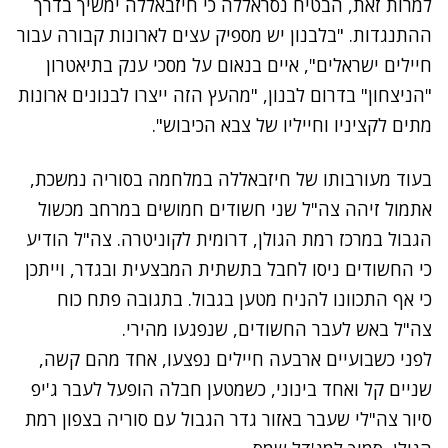
למרות זאת, הבטיח נסראללה כי חיזבאללה ימשיך בדרך
ההתנגדות. "בלבנון יש מספיק עצים לארונות קבורה עבור
חיילים ישראלים", איים בנאום על מסכי ענק בתיאטרון
"הניצחון" בדרום לבנון, "מהעץ הזה ייצרו לבנונים ארונות
מתים לקציניו וחייליו של צבא הכיבוש".
בעוד מעורבותו של חיזבאללה במלחמה בסוריה נמשכת,
אתמול זיהה צה"ל שני חשודים חמושים במרחב מכשול
הגבול במרכז רמת הגולן, דרומית לקוניטרה. צה"ל הודיע
כי החשודים ניסו לחבל בתשתית המבצעית ובגדר, וייתכן
כי אף התכוונו להניח מטען בגבול. בתגובה פתח כוח
צה"ל באש לעבר החשודים, שנפגעו מהירי.‎
לפני כשבועיים
ארבעה חיילים נפצעו
, אחד מהם קשה,
שניים קל ואחד בינוני, כשמטען חבלה הופעל לעבר ג'יפ
סיור צה"לי שעבר באזור גדר הגבול עם סוריה בצפון רמת