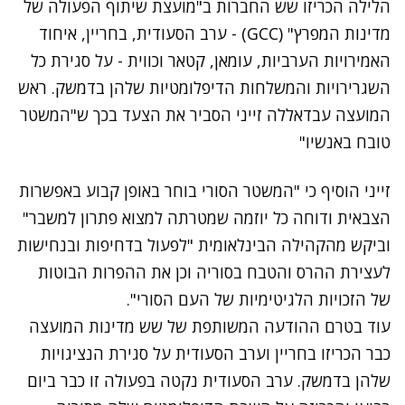
הלילה
הכריזו
שש החברות ב"מועצת שיתוף הפעולה של
מדינות המפרץ" (GCC) - ערב הסעודית, בחריין, איחוד
האמירויות הערביות, עומאן, קטאר וכווית - על סגירת כל
השגרירויות והמשלחות הדיפלומטיות שלהן בדמשק. ראש
המועצה עבדאללה זייני הסביר את הצעד בכך ש"המשטר
טובח באנשיו"
זייני הוסיף כי "המשטר הסורי בוחר באופן קבוע באפשרות
הצבאית ודוחה כל יוזמה שמטרתה למצוא פתרון למשבר"
וביקש מהקהילה הבינלאומית "לפעול בדחיפות ובנחישות
לעצירת ההרס והטבח בסוריה וכן את ההפרות הבוטות
של הזכויות הלגיטימיות של העם הסורי".
עוד בטרם ההודעה המשותפת של שש מדינות המועצה
כבר הכריזו בחריין וערב הסעודית על סגירת הנציגויות
שלהן בדמשק. ערב הסעודית נקטה בפעולה זו כבר ביום