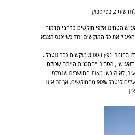
 בפייסבוק
דאע"ש הטמינו אלפי מוקשים ברחבי תדמור
 להפעיל את כל המוקשים יחד כשייכנס הצבא
עוד תאר הקצין כי הרחובות הראשיים של העיר מולכדו בחומרי נפץ ו-3,00 מוקשים כבר נוטרלו.
אע"ש", הסביר. "התכנית הייתה שכולם
עיר, לא הורשו מאות התושבים שנמלטו
ממנה עם השתלטות דאע"ש לחזור לבתיהם. "אנו פועלים לנטרל 90% מהמוקשים, אך זה אינו
ן.