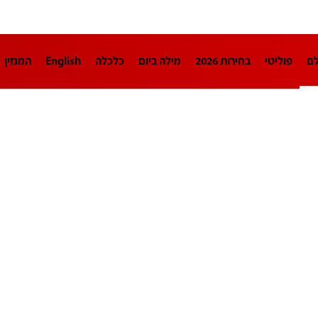
לם
פוליטי
בחירות 2026
מילה ביום
כלכלה
English
המגזין
חינוך
צרכנות
עיצוב ונדל"ן
TECH12
ספורט
פרשנות
בריאו
DA
תוכניות
דרושים חדשות 12
business