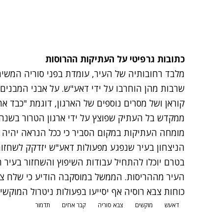
כתובות גרפיטי על העתיקות ההרוסות
מלבד רחובותיה של העיר, עומדת בפני סוריה המש
שרבות מהן הוחרבו על ידי דאע"ש. על אבני המבנים 
קוראן ושל מסרים נוספים של הארגון, דוגמת "כבד את
ממקדש בל העתיק שפוצץ על ידי ארגון הטרור בשנה
מומחה העתיקות במקום הסביר כי ככל הנראה יהיה נ
הניצחון בעיר שנפגע מפעולות דאע"ש יזדקק לשחזור
בטרם יוכלו להתחיל עבודות השיפוץ והשחזור בעיר 
העיר מההריסות. הממשל במוסקבה הודיע כי שלח צוות
כוחות צבא רוסיה אף יסייעו בפעולות ניטרול המוקשים
דאעש
מוקשים
צבא סוריה
קבר אחים
תדמור