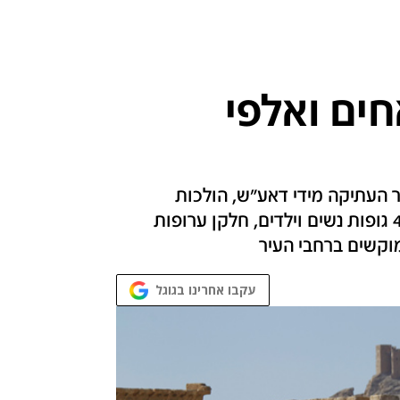
חים ואלפי
העתיקה מידי דאע"ש, הולכות
ונחשפות זוועות ארגון הטרור במקום. לפחות 45 גופות נשים וילדים, חלקן ערופות
וקשים ברחבי העיר
עקבו אחרינו בגוגל