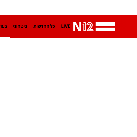
LIVE
כל החדשות
ביטחוני
בעו
LifeStyle
מדיני
בארץ
פלילי
הפודקאסטים
נוסבאום מקליד
TA