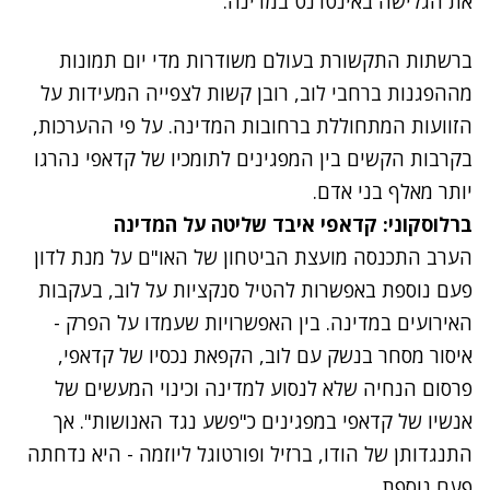
את הגלישה באינטרנט במדינה.
נתקלנו בבעיה
ברשתות התקשורת בעולם משודרות מדי יום תמונות
נסה שוב
מההפגנות ברחבי לוב, רובן קשות לצפייה המעידות על
הזוועות המתחוללת ברחובות המדינה. על פי ההערכות,
בקרבות הקשים בין המפגינים לתומכיו של קדאפי נהרגו
יותר מאלף בני אדם.
ברלוסקוני: קדאפי איבד שליטה על המדינה
הערב
התכנסה מועצת הביטחון של האו"ם
על מנת לדון
פעם נוספת באפשרות להטיל סנקציות על לוב, בעקבות
האירועים במדינה. בין האפשרויות שעמדו על הפרק -
איסור מסחר בנשק עם לוב, הקפאת נכסיו של קדאפי,
פרסום הנחיה שלא לנסוע למדינה וכינוי המעשים של
אנשיו של קדאפי במפגינים כ"פשע נגד האנושות". אך
התנגדותן של הודו, ברזיל ופורטוגל ליוזמה - היא נדחתה
פעם נוספת.