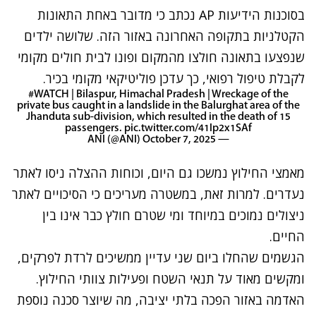
בסוכנות הידיעות AP נכתב כי מדובר באחת התאונות
הקטלניות בתקופה האחרונה באזור הזה. שלושה ילדים
שנפצעו בתאונה חולצו מהמקום ופונו לבית חולים מקומי
לקבלת טיפול רפואי, כך עדכן פוליטיקאי מקומי בכיר.
#WATCH
| Bilaspur, Himachal Pradesh | Wreckage of the
private bus caught in a landslide in the Balurghat area of the
Jhanduta sub-division, which resulted in the death of 15
passengers.
pic.twitter.com/41Ip2x1SAf
October 7, 2025
— ANI (@ANI)
מאמצי החילוץ נמשכו גם היום, וכוחות ההצלה ניסו לאתר
נעדרים. למרות זאת, במשטרה מעריכים כי הסיכויים לאתר
ניצולים נמוכים במיוחד ומי שטרם חולץ כבר אינו בין
החיים.
הגשמים שהחלו ביום שני עדיין ממשיכים לרדת לפרקים,
ומקשים מאוד על תנאי השטח ופעילות צוותי החילוץ.
האדמה באזור הפכה בלתי יציבה, מה שיוצר סכנה נוספת