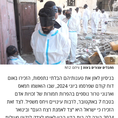
מחבלים עצורים בעזה
|
צילום: N12
בניסיון לאזן את טענותיהם הבלתי נתפסות, הזכירו באום
דוח קודם שפרסמו ביוני 2024, שבו הואשמו חמאס
וארגוני טרור נוספים בהפרות חמורות של זכויות אדם
בטבח 7 באוקטובר, לרבות עינויים ויחס משפיל. לצד זאת
הזכירו כי ישראל היא "צד לאמנת רצח העם" ובינואר
2024 הורה לה בית הדין הבין-לאומי לצדק לנקוט פעולות