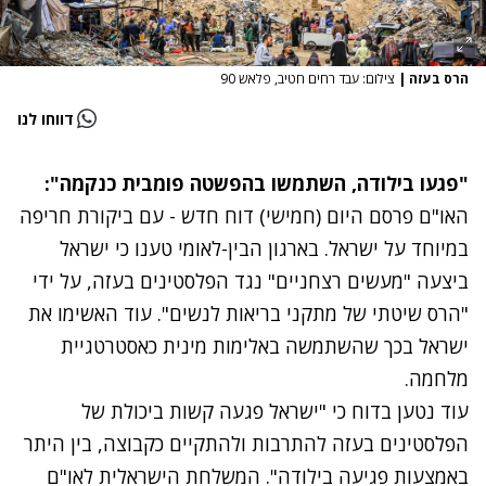
הרס בעזה
|
צילום: עבד רחים חטיב, פלאש 90
דווחו לנו
"פגעו בילודה, השתמשו בהפשטה פומבית כנקמה":
האו"ם פרסם היום (חמישי) דוח חדש - עם ביקורת חריפה
במיוחד על ישראל. בארגון הבין-לאומי טענו כי ישראל
ביצעה "מעשים רצחניים" נגד הפלסטינים בעזה, על ידי
"הרס שיטתי של מתקני בריאות לנשים". עוד האשימו את
ישראל בכך שהשתמשה באלימות מינית כאסטרטגיית
מלחמה.
עוד נטען בדוח כי "ישראל פגעה קשות ביכולת של
הפלסטינים בעזה להתרבות ולהתקיים כקבוצה, בין היתר
באמצעות פגיעה בילודה". המשלחת הישראלית לאו"ם