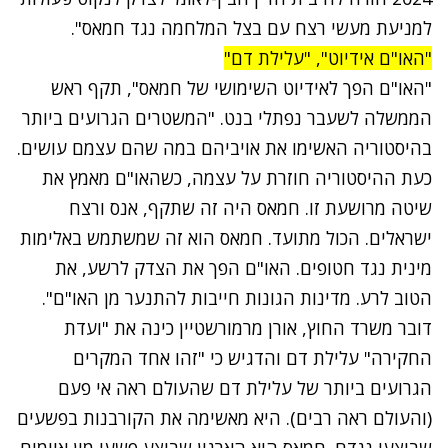
למניעת מעשי רצח עם בצל המלחמה נגד חמאס".
"האו"ם אידיוט", "עלילת דם"
"האו"ם הפך לאידיוט השימושי של חמאס", תקף ראש
הממשלה לשעבר נפתלי בנט. "המשטרים הגרועים ביותר
בהיסטוריה האשימו את אויביהם במה שהם עצמם עושים.
‏כעת ההיסטוריה חוזרת על עצמה, כשהאו"ם מאמץ את
שיטה מרושעת זו. ‏חמאס היה זה שתקף, אנס ורצח
ישראלים. ‏הכול מתועד. חמאס הוא זה שמשתמש באלימות
מינית נגד חטופים. ‏האו"ם הפך את הצדק לרשע, את
הטוב לרע. ‏מדינות הגונות חייבות להתנער מן האו"ם".
דובר משרד החוץ,
אורן מרמורשטיין כינה את "ועדת
החקירה"
עלילת דם והדגיש כי "זהו אחד המקרים
הגרועים ביותר של עלילת דם שהעולם ראה אי פעם
(והעולם ראה רבים). היא מאשימה את הקורבנות בפשעים