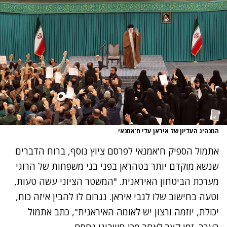
המנהיג העליון של איראן עלי ח'אמנאי
אתמול הספיק ח'אמנאי לפרסם ציוץ נוסף,
ברוח הדברים
שנשא מוקדם יותר בטהראן
בפני בני משפחות של הרוגי
מערכת הביטחון האיראנית. "המשטר הציוני עשה טעות,
וטעה בחישוב שלו לגבי איראן. נגרום לו להבין איזה כוח,
יכולת, יוזמה ורצון יש לאומה האיראנית", כתב אתמול
בערב. זמן קצר לאחר מכן חשבונו נחסם.