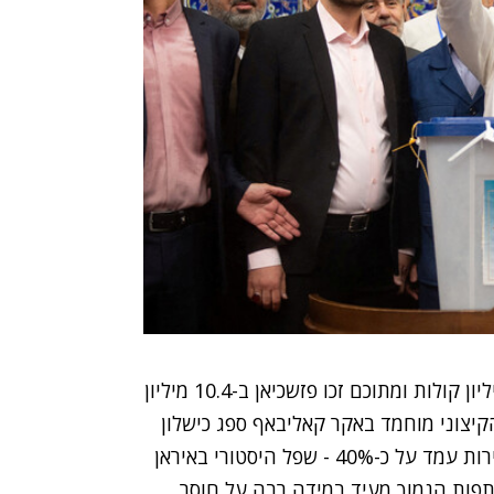
לפי הטלוויזיה הממלכתית, בסך הכל נספרו כ-24.5 מיליון קולות ומתוכם זכו פזשכיאן ב-10.4 מיליון
רלמנט הקיצוני מוחמד באקר קאליבאף ספג כישלון
וזכה ב-3.3 מיליון קולות בלבד. שיעור ההצבעה בבחירות עמד על כ-40% - שפל היסטורי באיראן
ת בשנת 1979. אחוז ההשתתפות הנמוך מעיד במידה רבה על חוסר