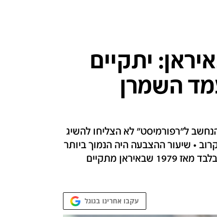
יראן: יתקיים
עמד השמרן
הנחשב ל"רפורמיסט" לא הצליחו להשיג
ישי הקרוב • שיעור ההצבעה היה הנמוך ביותר
מאז המהפכה האיסלאמית • זוהי הפעם השנייה בלבד מאז 1979 שבאיראן מתקיים
עקבו אחרינו בגוגל