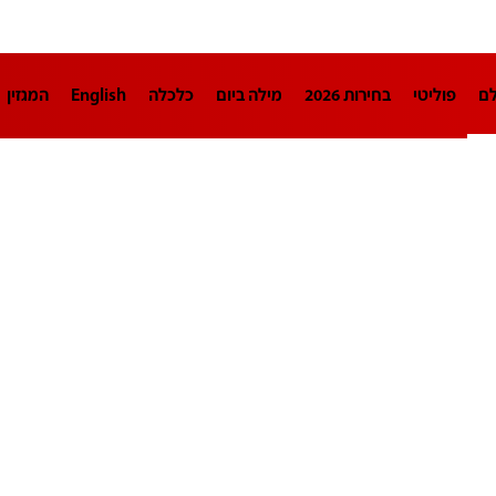
לם
פוליטי
בחירות 2026
מילה ביום
כלכלה
English
המגזין
חינוך
צרכנות
עיצוב ונדל"ן
TECH12
ספורט
פרשנות
בריאו
DA
תוכניות
דרושים חדשות 12
business