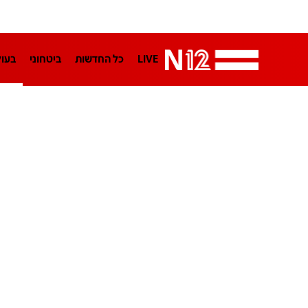
LIVE
כל החדשות
ביטחוני
בעו
LifeStyle
מדיני
בארץ
פלילי
הפודקאסטים
נוסבאום מקליד
TA