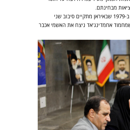
יאות מבחינתם.
זוהי הפעם השנייה בלבד מאז המהפכה האיסלאמית ב-1979 שבאיראן מתקיים סיבוב שני
ות לנשיאות. הפעם הקודמת היתה ב-2005 כשמחמוד אחמדינג'אד ניצח את האשמי אכבר