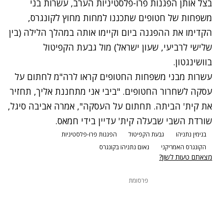
בצל אותן הפגנות פרו-פלסטיניות הערב, עשרות בני
נסה שוב
משפחות של חטופים שתכננו למחות מחוץ לקונגרס,
הקדימו את ההפגנה ביום וקיימו אותה במהלך הלילה (בין
שלישי לרביעי, שעון ישראל) מול גבעת הקפיטול
בוושינגטון.
עשרות מבני משפחות החטופים
קראו לרה"מ לחתום על
עסקה לשחרור החטופים
. "ביבי אני מתחננת אליך, תחזיר
את קית' הביתה. תחתום על העסקה", אמרה אביבה סיגל,
שורדת השבי שבעלה קית' עדיין בידי חמאס.
נתקלנו בבעיה
בנימין נתניהו
גבעת הקפיטול
הפגנות פרו-פלסטיניות
הקונגרס האמריקני
נאום נתניהו בקונגרס
נסה שוב
מצאתם טעות לשון?
פרסומת