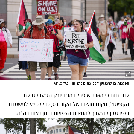
הפגנות בוושינגטון לפני נאום נתניהו
|
צילום: AP
עוד דווח כי מאות שוטרים מניו יורק הגיעו לגבעת
הקפיטול, מקום מושבו של הקונגרס, כדי לסייע למשטרת
וושינגטון להיערך למחאות הצפויות בזמן נאום רה"מ.