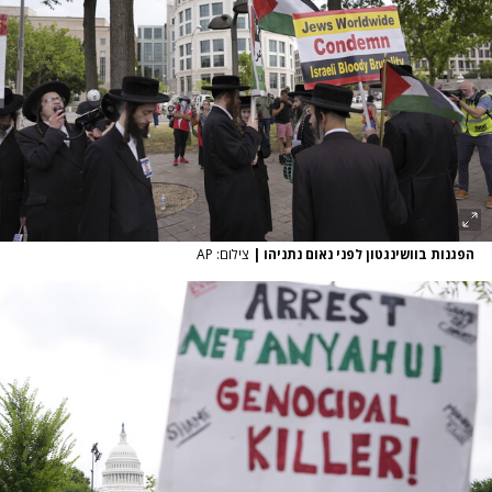
הפגנות בוושינגטון לפני נאום נתניהו
|
צילום: AP