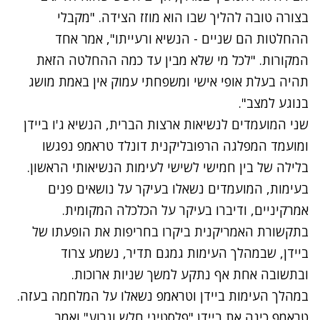
בצורה טובה להליך שבו הוא מוזז הצידה. "מקבלי
ההחלטות הם שניים - הנשיא ורעייתו", אמר אחד
המקורות. "לכל מי שלא מבין עד כמה ההחלטה הזאת
תהיה בעלת אופי אישי ומשפחתי עמוק אין באמת מושג
בנוגע למצב".
נתקלנו בבעיה
שני המועמדים לנשיאות ארצות הברית, הנשיא ג'ו ביידן
נסה שוב
ומועמד המפלגה הרפובליקנית דונלד טראמפ נפגשו
בלילה של בין חמישי לשישי
לעימות הנשיאותי הראשון.
בעימות, המועמדים נשאלו בעיקר על נושאים פנים
אמרקיניים, ודיברו בעיקר על הכלכלה המקומית.
בתקשורת האמריקנית ביקרו בחריפות את הופעתו של
ביידן, שבמהלך העימות גמגם תדיר, נשמע צרוד
ובתשובה אחת אף נתקע למשך שניות ארוכות.
במהלך העימות
ביידן וטראמפ נשאלו על המלחמה בעזה
.
טראמפ כינה את ביידן "פלסטיני חלש וגרוע" ואמר