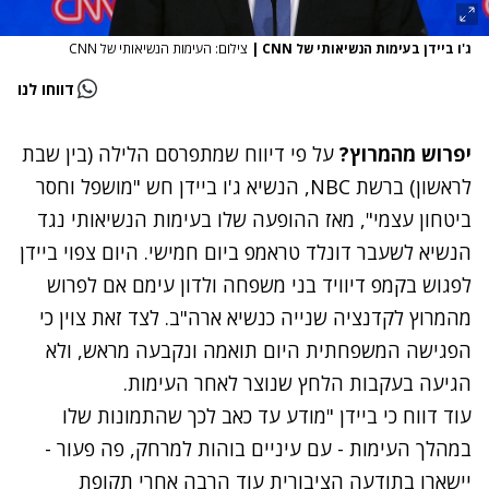
ג'ו ביידן בעימות הנשיאותי של CNN
|
צילום: העימות הנשיאותי של CNN
דווחו לנו
יפרוש מהמרוץ?
על פי דיווח שמתפרסם הלילה (בין שבת
לראשון) ברשת NBC, הנשיא ג'ו ביידן חש "מושפל וחסר
ביטחון עצמי", מאז ההופעה שלו בעימות הנשיאותי נגד
הנשיא לשעבר דונלד טראמפ ביום חמישי. היום צפוי ביידן
לפגוש בקמפ דיוויד בני משפחה ולדון עימם אם לפרוש
מהמרוץ לקדנציה שנייה כנשיא ארה"ב. לצד זאת צוין כי
הפגישה המשפחתית היום תואמה ונקבעה מראש, ולא
הגיעה בעקבות הלחץ שנוצר לאחר העימות.
עוד דווח כי ביידן "מודע עד כאב לכך שהתמונות שלו
במהלך העימות - עם עיניים בוהות למרחק, פה פעור -
יישארו בתודעה הציבורית עוד הרבה אחרי תקופת