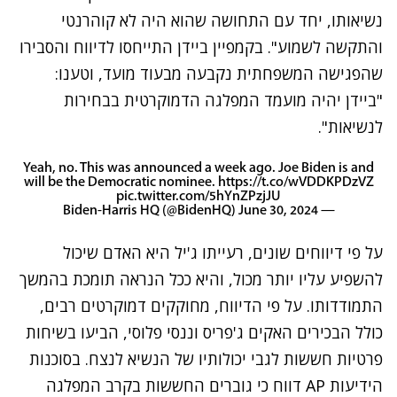
נשיאותו, יחד עם התחושה שהוא היה לא קוהרנטי
והתקשה לשמוע". בקמפיין ביידן התייחסו לדיווח והסבירו
שהפגישה המשפחתית נקבעה מבעוד מועד, וטענו:
"ביידן יהיה מועמד המפלגה הדמוקרטית בבחירות
לנשיאות".
Yeah, no. This was announced a week ago. Joe Biden is and
will be the Democratic nominee.
https://t.co/wVDDKPDzVZ
pic.twitter.com/5hYnZPzjJU
June 30, 2024
— Biden-Harris HQ (@BidenHQ)
על פי דיווחים שונים, רעייתו ג'יל היא האדם שיכול
להשפיע עליו יותר מכול, והיא ככל הנראה תומכת בהמשך
התמודדותו. על פי הדיווח, מחוקקים דמוקרטים רבים,
כולל הבכירים האקים ג'פריס וננסי פלוסי, הביעו בשיחות
פרטיות חששות לגבי יכולותיו של הנשיא לנצח. בסוכנות
הידיעות AP דווח כי גוברים החששות בקרב המפלגה