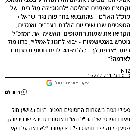
אמילי הנד מציינת את יום הולדתה ה-9 בשבי חמאס,
וקבוצת מפגינים החליטה "לחגוג" לה מול ביתו של
מזכ"ל האו"ם - שהתבטא בחריפות נגד ישראל •
המפגינים שרו שירי יום הולדת בעברית ואנגלית,
הקריאו את שמות החטופים והאשימו את המזכ"ל
גוטרש באנטישמיות • "בוא לחגוג לאמילי", כרזו מול
ביתו. "אכפת לך בכלל מ-41 ילדים חטופים מתחת
לאדמה?"
N12
פורסם:
17.11.23, 16:27
עקבו אחרינו בגוגל
נתקלנו בבעיה
דווחו לנו
נסה שוב
פעילי מטה משפחות החטופים הפגינו היום (שישי) מול
מעונו הפרטי של מזכ"ל האו"ם אנטוניו גוטרש שבניו יורק,
שטען כי תקיפת חמאס ב-7 באוקטובר "לא באה על רקע