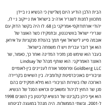
הבית הלבן הודיע היום (שלישי) כי הנשיא ג׳ו ביידן
מתכווון למנות לשגריר ארה״ב בישראל את ג׳ייקוב ג׳י לו,
יהודי אורתודוקסי-אמריקני בן 68. לו היה בקשר הדוק עם
שגרירי ישראל בוושינגטון, ובתפקידו כשר האוצר של
אובמה סייע לישראל ואף תמך בהטלת סנקציות על איראן.
הוא אך דובר עברית ויש לו משפחה בישראל.
בעבר הוא שימש סגן מזכיר המדינה ואחר כך, כאמור,
שר
האוצר האמריקני. הוא שותף מנהל של Lindsay
Goldberg LLC ופרופסור אורח לעניינים בין-לאומיים
וציבוריים באוניברסיטת קולומביה. בין השיאים בקריירה
הארוכה שלו בשירות הציבורי הוא מילא תפקידים בהם
סגן שר החוץ לניהול ומשאבים וכראש הסגל של הנשיא.
הוא אף כיהן בקבינט של הנשיא קלינטון בין השנים 1998
ל-2001, ובשתי הממשלות, היה מנהל במועצה לביטחון