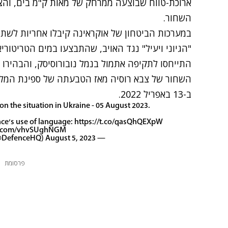
ארוכת-טווח שבוצעה ממרחק של מאות ק"מ בים, והצ
השחור.
במערכות הביטחון של אוקראינה קיבלו אחריות לשתי
"הגיוני ויעיל" נגד האויב, שהתבצעו במים הטריטוריא
התייחסו לתקיפה אתמול בנמל נובורוסיסק, והבהירו
השחור של צבא רוסיה מאז הטבעתה של ספינת המלחמ
ב-13 באפריל 2022.
on the situation in Ukraine - 05 August 2023.
nce's use of language:
https://t.co/qasQhQEXpW
er.com/vhvSUghNGM
August 5, 2023
— Ministry of Defence (@DefenceHQ)
פרסומת