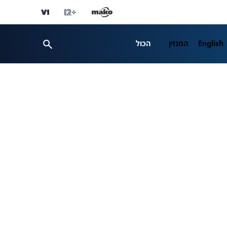
English
המגזין
הכול
ספורט
פרשנות
ת 12
business