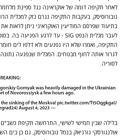
לאחר תקיפה דומה של אוקראינה נגד ספינת מלחמה 
נובורוסיסק. בעקבות התקיפה נגרם נזק למכלית הרוס
בתיעוד שפרסם המודיעין האוקראיני ניתן לראות את
התקיפה, ואמרו שלא היו נפגעים ולא דלפו לים חומרים
לגרור אותה לחוף מבטחים. המכלית שנפגעה נתונה 
לסוריה.
REAKING:
egorskiy Gornyak was heavily damaged in the Ukrainian
ort of Novorossiysk a few hours ago.
e the sinking of the Moskva!
pic.twitter.com/Tt5OqgkgaU
August 4, 2023
— Visegrád 24 (@visegrad24)
בלילה שבין חמישי לשישי, התרחשה תקיפת כשב"ם א
אולנגורסקי גורניאק בנמל נובורוסיסק, גם כן בים ה