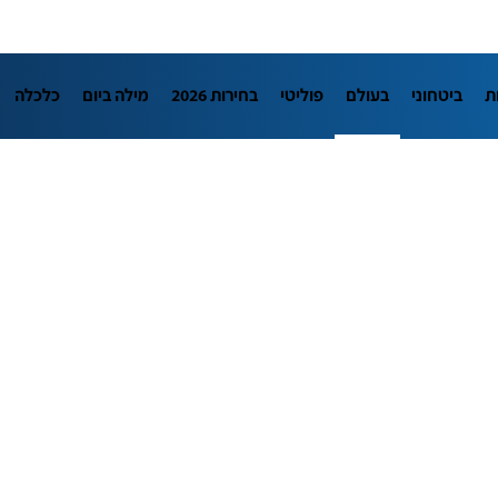
ת
ביטחוני
בעולם
פוליטי
בחירות 2026
מילה ביום
כלכלה
L
מדיני
בארץ
פלילי
חינוך
צרכנות
עיצוב ונדל"ן
TECH12
יבה
הפודקאסטים
נוסבאום מקליד
DATA
תוכניות
דרושים חדשו