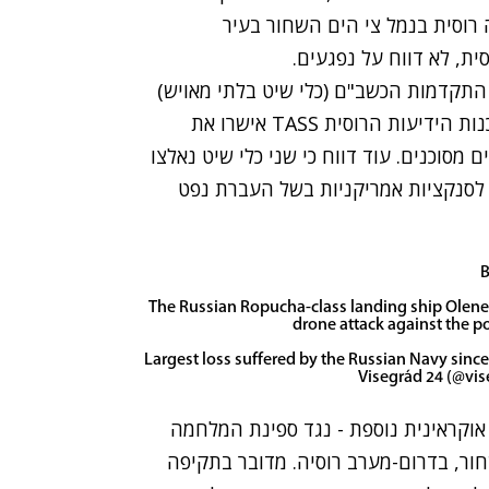
רוסית בנמל צי הים השחור בעיר
ית, לא דווח על נפגעים.
 התקדמות הכשב"ם (כלי שיט בלתי מאויש)
לעבר מכלית הנפט SIG - עד לרגע הפגיעה בה. בסוכנות הידיעות הרוסית TASS אישרו את
 מסוכנים. עוד דווח כי שני כלי שיט נאלצו
לסנקציות אמריקניות בשל העברת נפט
B
The Russian Ropucha-class landing ship Olen
drone attack against the p
Largest loss suffered by the Russian Navy sinc
וקראינית נוספת - נגד ספינת המלחמה
שחור, בדרום-מערב רוסיה. מדובר בתקיפה