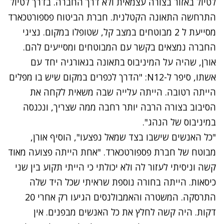
לטיול באזור בצורה עצמאית ולא דרך החברה. בדרך לטיול
התרחשה התאונה הקטלנית.
חברת הביטוח פספורטכארד
מסייעת ל 2 מבוטחים במצב קל, שטופלו במקום.
נציגי
החברה נמצאים בקשר עם המבוטחים ומסייעים להם.
נתקלנו בבעיה
אורן, שהיה על המיניבוס בתאונה בגאורגיה יחד עם
נסה שוב
אשתו, סיפר ל-N12: "הדרך לכפרים במקום שיש בו מפלים
הייתה רטובה. הייתה עלייה שבה משאית לקחה את
הסיבוב בצורה הרבה יותר רחבה ממה שצריך, ונכנסה
במיניבוס של הנהג".
"כל האנשים שישבו בצד שמאל נפצעו", הוסיף אורן,
מבוטח של חברת פספורטכארד. "אחת הייתה פצועה מאוד
קשה וניסיתי לעזור לה ולא יכולתי כי הייתי תקוע בין שני
כיסאות. הייתה בחורה נוספת שראיתי שכל היד שלה
התרסקה. המשטרה והאמבולנסים הגיעו רק אחרי 20
דקות. היה קשה לחלץ את כל האנשים מבפנים. אין