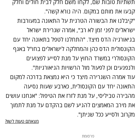
תשתיות טובות שם, לקחו משם חלק לבית חולים וחלק
קבעו את מותם במקום. היה נורא קשה".
נתקלנו בבעיה
"קיבלנו את הבשורה הטרגית על התאונה במעורבות
נסה שוב
ישראלים לפני זמן לא רב", אמרה שגרירת ישראל
בגיאורגיה הדס מיצד. "התחלנו לטפל בתאונה יחד עם
הקונסולית הדס כהן והמחלקה לישראלים בחו"ל באגף
הקונסולרי במשרד החוץ על מנת לסייע לפצועים
ולנפגעים וכן לפעול מול הרשויות הגיאורגיות".
עוד אמרה השגרירה מיצד כי היא נמצאת בדרכה למקום
התאונה יחד עם הקונסולית, כארבע שעות נסיעה
מהבירה טביליסי, על מנת לזרז את הטיפול: "אנחנו עושים
את מירב המאמצים להגיע לשם בהקדם על מנת לתמוך
מקרוב ולסייע ככל שניתן".
מצאתם טעות לשון?
פרסומת