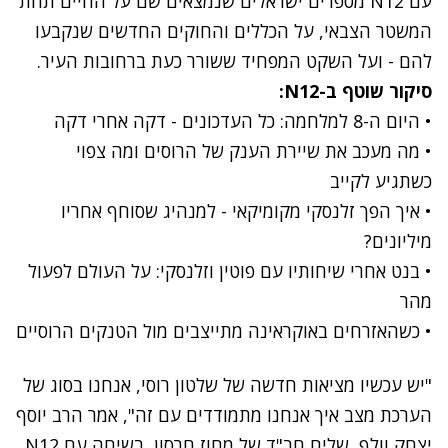
עם N12 מספרים ישראלים שנמצאים שם על החיים תחת
המשטר הצבאי, על הכללים והחוקים החדשים שנקבעו
להם - ועל השקט המפחיד ששורר כעת ברחובות העיר.
סיקור שוטף ב-N12:
•
היום ה-8 למלחמה: כל העדכונים - דקה אחרי דקה
•
מה מעכב את שיירת הענק של הרוסים ומה צפוי
כשתגיע לקייב
•
איך הפך זלנסקי מקומיקאי - למנהיג שסוחף אחריו
מיליונים?
•
בנט אחרי שיחותיו עם פוטין וזלנסקי: על העולם לפעול
מהר
•
כשהאזרחים באוקראינה מתייצבים מול הטנקים הרוסיים
"יש עכשיו מציאות חדשה של שלטון רוסי, אנחנו בסוג של
הערכת מצב איך אנחנו מתמודדים עם זה", אמר הרב יוסף
יצחק וולף, שליח חב"ד של מחוז חרסון, בשיחה עם N12.