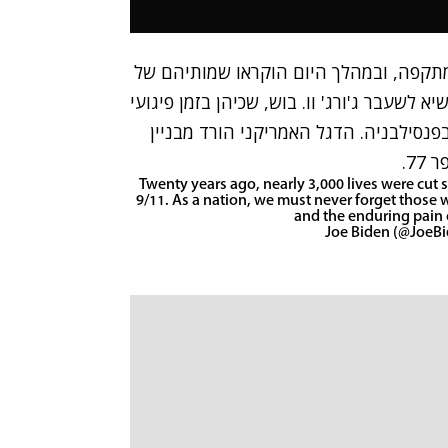
תקפה, ובמהלך היום הוקראו שמותיהם של
נשיא לשעבר ג'ורג' וו. בוש, שכיהן בזמן פיגועי
בספטמבר, נאם בטקס זיכרון לקורבנות טיסה 93 בפנסילבניה. הדגל האמריקני הורד מבניין
7.
Twenty years ago, nearly 3,000 lives were cut
9/11. As a nation, we must never forget those 
and the enduring pain o