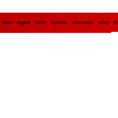
לם
פוליטי
בחירות 2026
מילה ביום
כלכלה
English
המגזין
חינוך
צרכנות
עיצוב ונדל"ן
TECH12
ספורט
פרשנות
בריאו
DA
תוכניות
דרושים חדשות 12
business