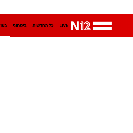
LIVE
כל החדשות
ביטחוני
בעו
LifeStyle
מדיני
בארץ
פלילי
הפודקאסטים
נוסבאום מקליד
TA