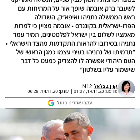
בספר זכרונות ראשון מבין שניים, הנשיא האמריקני
לשעבר ברק אובמה שופך אור על המתיחות עם
ראש הממשלה נתניהו ואיפא"ק, השדולה
הפרו-ישראלית בקונגרס • אובמה מציין כי למרות
מאמציו לשלום בין ישראל לפלסטינים, תמיד עמד
נתניהו בסירובו להראות התקדמות מהצד הישראלי •
"תדמיתו של נתניהו בעיני עצמו כמגן הראשי של
העם היהודי אפשרה לו להצדיק כמעט כל דבר
שישמור עליו בשלטון"
קרן בצלאל
N12
פורסם:
14.11.20, 01:07
|
עודכן:
14.11.20, 06:28
עקבו אחרינו בגוגל