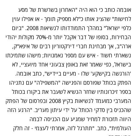
אובמה כותב כי הוא היה "האחרון בשרשרת של מסע
לחישות" שהציג אותו כ"לא מספיק תומך - או אפילו עוין
כלפי ישראל" במהלך התמודדותו לנשיאות 2008. "ביום
הבחירות, בסופו של דבר אקבל יותר מ-70% מקולות יהודי
ארה"ב, אך מבחינת חברי דירקטוריון רבים של איפא"ק,
נשארתי חשוד - איש עם מספר נאמנויות; מישהו שתמיכתו
בישראל, כפי שאמר זאת באופן צבעוני אחד מיועציי, לא
'הורגשה בקישקע' שלו - מעיים ביידיש", כתב אובמה.
הפתק בכותל שפורסם והפגישה "המשפילה" עם נתניהו
בספר זיכרונותיו שחזר הנשיא לשעבר את ביקורו בכותל
המערבי כמועמד לנשיאות בקיץ 2008 ובפרסום של הפתק
שהכניס בין סדקי הכותל על ידי עיתון מעריב. "הרגע הזה
היווה תזכורת למחיר שמגיע עם הכניסה לבמה
העולמית", כתב. "תתרגל לזה, אמרתי לעצמי - זה חלק